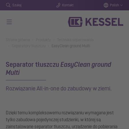
Szukaj
Kontakt
Polish
Przejdź do głównej treści
You are here:
Strona główna
Produkty
Technika separowania
Separatory tłuszczu
EasyClean ground Multi
Separator tłuszczu
EasyClean ground
Multi
Rozwiązanie All-in-one do zabudowy w ziemi.
Dzięki temu kompleksowemu rozwiązaniu wymagana jest
tylko zabudowa pojedynczej studzienki, w której są
zainstalowane separator tłuszczu, urządzenie do pobierania