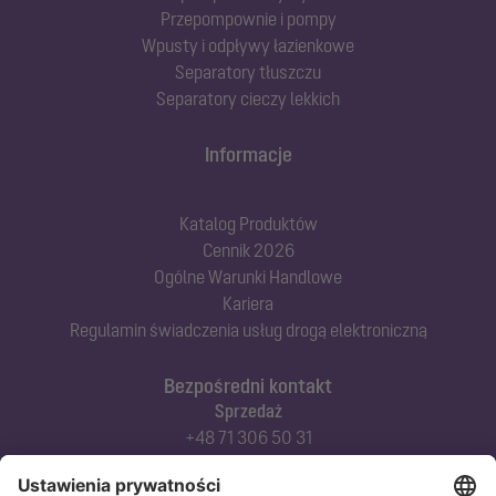
Przepompownie i pompy
Wpusty i odpływy łazienkowe
Separatory tłuszczu
Separatory cieczy lekkich
Informacje
Katalog Produktów
Cennik 2026
Ogólne Warunki Handlowe
Kariera
Regulamin świadczenia usług drogą elektroniczną
Bezpośredni kontakt
Sprzedaż
+48 71 306 50 31
Doradztwo techniczne