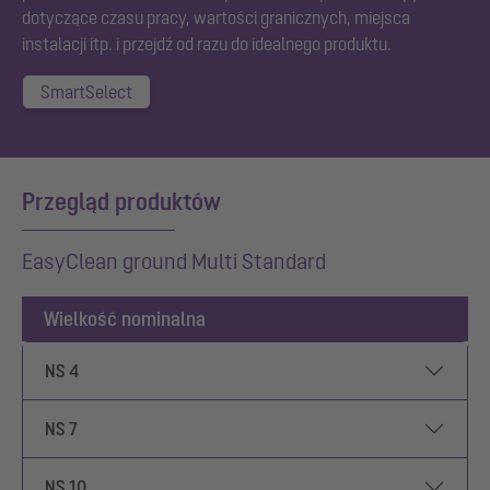
dotyczące czasu pracy, wartości granicznych, miejsca
instalacji itp. i przejdź od razu do idealnego produktu.
SmartSelect
Przegląd produktów
EasyClean ground Multi Standard
Wielkość nominalna
NS 4
NS 7
NS 10