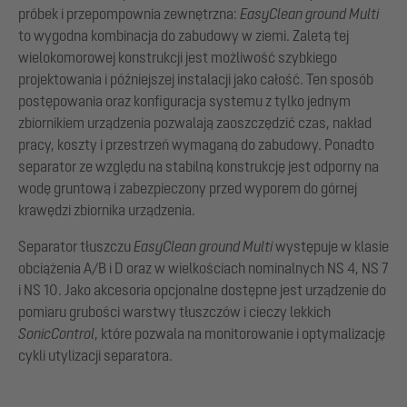
próbek i przepompownia zewnętrzna:
EasyClean ground Multi
to wygodna kombinacja do zabudowy w ziemi. Zaletą tej
wielokomorowej konstrukcji jest możliwość szybkiego
projektowania i późniejszej instalacji jako całość. Ten sposób
postępowania oraz konfiguracja systemu z tylko jednym
zbiornikiem urządzenia pozwalają zaoszczędzić czas, nakład
pracy, koszty i przestrzeń wymaganą do zabudowy. Ponadto
separator ze względu na stabilną konstrukcję jest odporny na
wodę gruntową i zabezpieczony przed wyporem do górnej
krawędzi zbiornika urządzenia.
Separator tłuszczu
EasyClean ground Multi
występuje w klasie
obciążenia A/B i D oraz w wielkościach nominalnych NS 4, NS 7
i NS 10. Jako akcesoria opcjonalne dostępne jest urządzenie do
pomiaru grubości warstwy tłuszczów i cieczy lekkich
SonicControl
, które pozwala na monitorowanie i optymalizację
cykli utylizacji separatora.