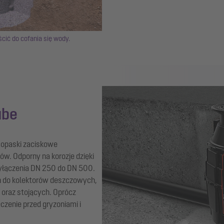
cić do cofania się wody.
Show larger version for:
ube
opaski zaciskowe
w. Odporny na korozje dzięki
zyłączenia DN 250 do DN 500.
 do kolektorów deszczowych,
oraz stojących. Oprócz
czenie przed gryzoniami i