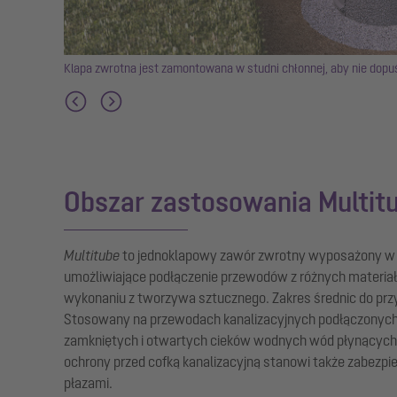
Klapa zwrotna jest zamontowana w studni chłonnej, aby nie dopuś
Obszar zastosowania Multit
Multitube
to jednoklapowy zawór zwrotny wyposażony w 
umożliwiające podłączenie przewodów z różnych materiałó
wykonaniu z tworzywa sztucznego. Zakres średnic do pr
Stosowany na przewodach kanalizacyjnych podłączonych
zamkniętych i otwartych cieków wodnych wód płynących 
ochrony przed cofką kanalizacyjną stanowi także zabezpie
płazami.