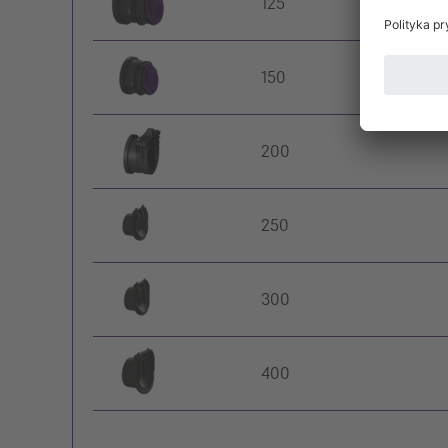
125
150
200
250
300
400