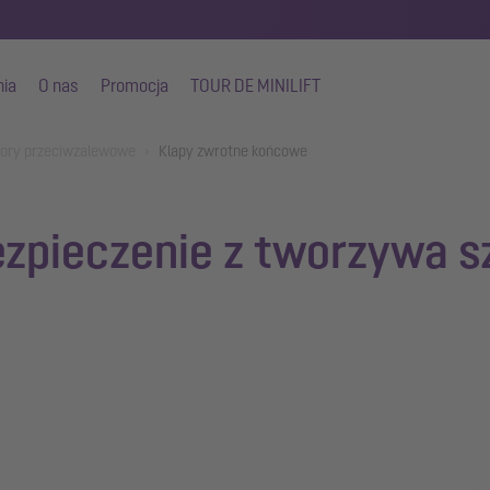
nia
O nas
Promocja
TOUR DE MINILIFT
ory przeciwzalewowe
Klapy zwrotne końcowe
ezpieczenie z tworzywa 