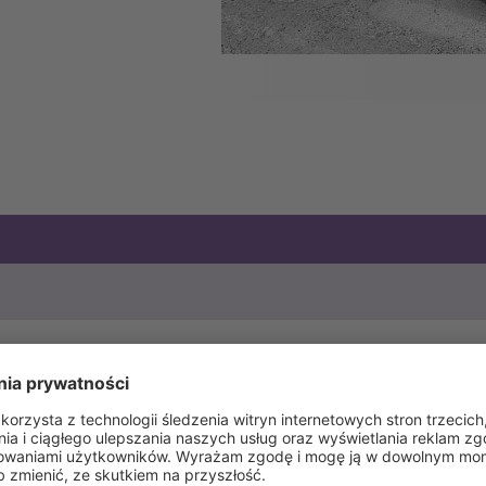
Długość
Szerokość
Mechaniczne klapy z
120 mm
128 mm
1