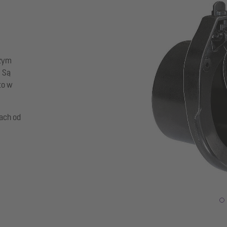
szym
. Są
to w
ach od