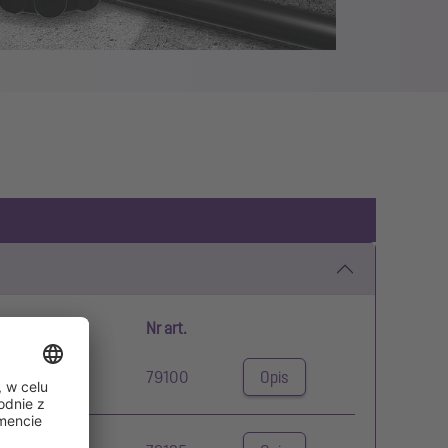
wrotne
Nr art.
79100
Opis