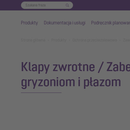
Produkty
Dokumentacja i usługi
Podręcznik planowa
Przejdź do głównej treści
You are here:
Strona główna
Produkty
Ochrona przeciwzalewowa
Zaw
Klapy zwrotne / Zab
gryzoniom i płazom