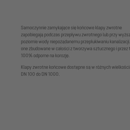
Samoczynnie zamykające się końcowe klapy zwrotne
zapobiegają podczas przepływu zwrotnego lub przy wyż
poziomie wody niepożądanemu przepłukiwaniu kanalizacji
one zbudowane w całości z tworzywa sztucznego i przez 
100% odporne na korozję.
Klapy zwrotne końcowe dostępne są w różnych wielkości
DN 100 do DN 1000.