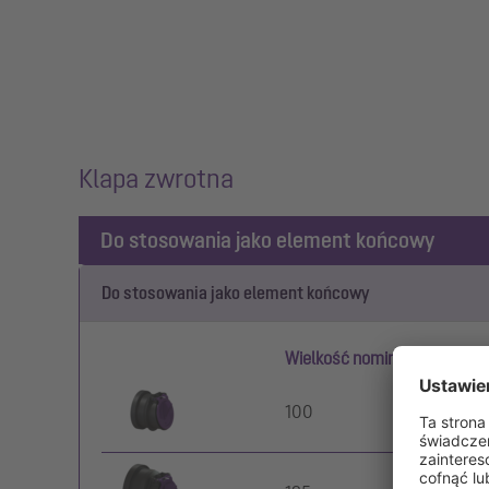
Klapa zwrotna
Do stosowania jako element końcowy
Do stosowania jako element końcowy
Wielkość nominalna (DN)
100