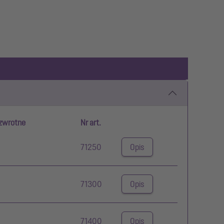
 zwrotne
Nr art.
71250
Opis
71300
Opis
71400
Opis