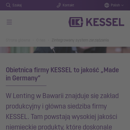
Szukaj
Kontakt
Polish
Przejdź do głównej treści
You are here:
Strona główna
O nas
Zintegrowany system zarządzania
Obietnica firmy KESSEL to jakość „Made
in Germany”
W Lenting w Bawarii znajduje się zakład
produkcyjny i główna siedziba firmy
KESSEL. Tam powstają wysokiej jakości
niemieckie produkty, które doskonale