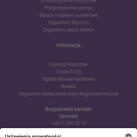
Przepompownie hybrydowe
Przepompownie i pompy
Wpusty i odpływy łazienkowe
Separatory tłuszczu
Separatory cieczy lekkich
Informacje
Katalog Produktów
Cennik 2026
Ogólne Warunki Handlowe
Kariera
Regulamin świadczenia usług drogą elektroniczną
Bezpośredni kontakt
Sprzedaż
+48 71 306 50 31
Doradztwo techniczne