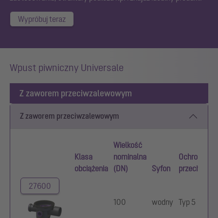
Wypróbuj teraz
Wpust piwniczny Universale
Z zaworem przeciwzalewowym
Z zaworem przeciwzalewowym
Wielkość
Klasa
nominalna
Ochrona
obciążenia
(DN)
Syfon
przeciwzal
27600
100
wodny
Typ 5