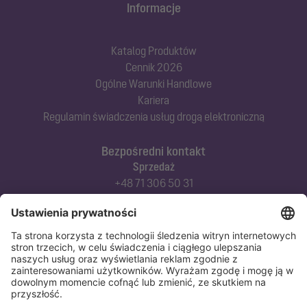
Informacje
Katalog Produktów
Cennik 2026
Ogólne Warunki Handlowe
Kariera
Regulamin świadczenia usług drogą elektroniczną
Bezpośredni kontakt
Sprzedaż
+48 71 306 50 31
Doradztwo techniczne
+48 71 306 50 42
Serwis techniczny
+48 71 306 50 51