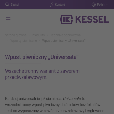
Szukaj
Kontakt
Polish
Przejdź do głównej treści
You are here:
Strona główna
Produkty
Technika odpływowa
Wpusty piwniczne
Wpust piwniczny „Universale”
Wpust piwniczny „Universale”
Wszechstronny wariant z zaworem
przeciwzalewowym.
Bardziej uniwersalnie już się nie da.
Universale
to
wszechstronny wpust piwniczny do ścieków bez fekaliów.
Jest on wyposażony w zawór przeciwzalewowy i ryglowane