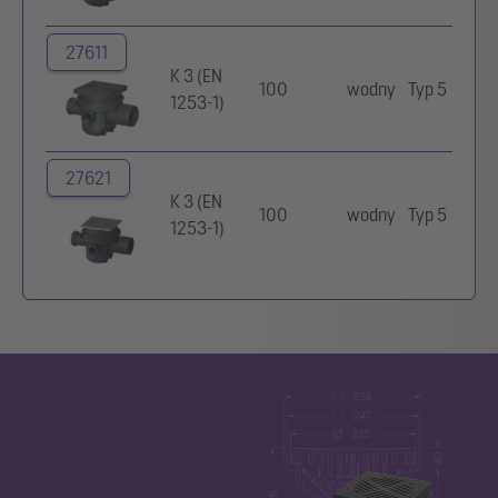
27611
K 3 (EN
100
wodny
Typ 5
1253-1)
27621
K 3 (EN
100
wodny
Typ 5
1253-1)