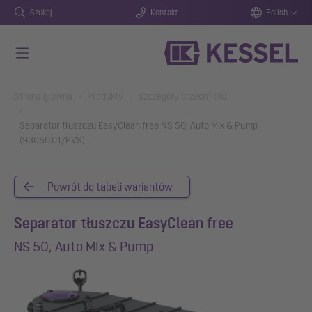
Szukaj
Kontakt
Polish
Przejdź do głównej treści
You are here:
Strona główna
Produkty
Szczegóły przedmiotu
Separator tłuszczu EasyClean free NS 50, Auto MIx & Pump
(93050.01/PVS)
Powrót do tabeli wariantów
Separator tłuszczu EasyClean free
NS 50, Auto MIx & Pump