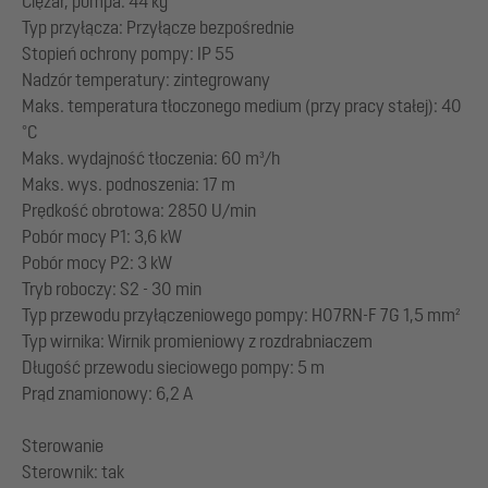
Ciężar, pompa: 44 kg
Typ przyłącza: Przyłącze bezpośrednie
Stopień ochrony pompy: IP 55
Nadzór temperatury: zintegrowany
Maks. temperatura tłoczonego medium (przy pracy stałej): 40
°C
Maks. wydajność tłoczenia: 60 m³/h
Maks. wys. podnoszenia: 17 m
Prędkość obrotowa: 2850 U/min
Pobór mocy P1: 3,6 kW
Pobór mocy P2: 3 kW
Tryb roboczy: S2 - 30 min
Typ przewodu przyłączeniowego pompy: H07RN-F 7G 1,5 mm²
Typ wirnika: Wirnik promieniowy z rozdrabniaczem
Długość przewodu sieciowego pompy: 5 m
Prąd znamionowy: 6,2 A
Sterowanie
Sterownik: tak