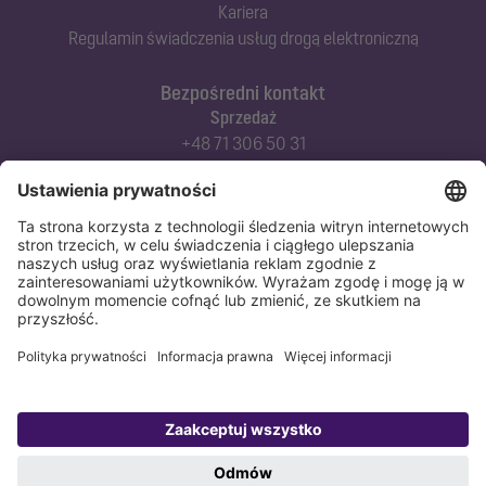
Kariera
Regulamin świadczenia usług drogą elektroniczną
Bezpośredni kontakt
Sprzedaż
+48 71 306 50 31
Doradztwo techniczne
+48 71 306 50 42
Serwis techniczny
+48 71 306 50 51
Polityka prywatności
Stopka redakcyjna
Copyright 1998-2026 KESSEL Sp. z o.o., ul. Innowacyjna 2, Biskupice Podgórne,