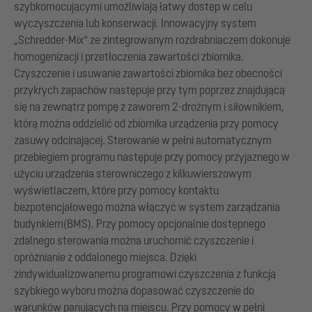
szybkomocującymi umożliwiają łatwy dostęp w celu
wyczyszczenia lub konserwacji. Innowacyjny system
„Schredder-Mix“ ze zintegrowanym rozdrabniaczem dokonuje
homogenizacji i przetłoczenia zawartości zbiornika.
Czyszczenie i usuwanie zawartości zbiornika bez obecności
przykrych zapachów następuje przy tym poprzez znajdującą
się na zewnątrz pompę z zaworem 2-drożnym i siłownikiem,
którą można oddzielić od zbiornika urządzenia przy pomocy
zasuwy odcinającej. Sterowanie w pełni automatycznym
przebiegiem programu następuje przy pomocy przyjaznego w
użyciu urządzenia sterowniczego z kilkuwierszowym
wyświetlaczem, które przy pomocy kontaktu
bezpotencjałowego można włączyć w system zarządzania
budynkiem(BMS). Przy pomocy opcjonalnie dostępnego
zdalnego sterowania można uruchomić czyszczenie i
opróżnianie z oddalonego miejsca. Dzięki
zindywidualizowanemu programowi czyszczenia z funkcją
szybkiego wyboru można dopasować czyszczenie do
warunków panujących na miejscu. Przy pomocy w pełni