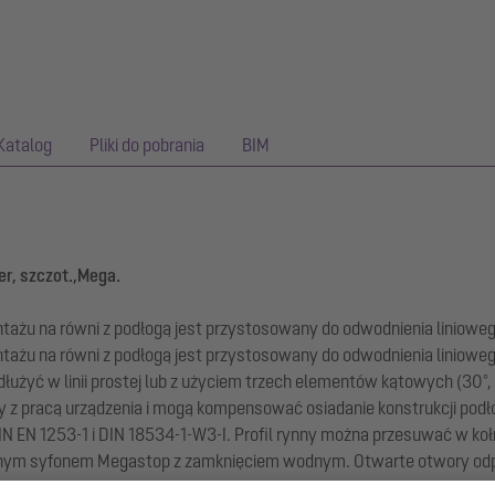
Katalog
Pliki do pobrania
BIM
er, szczot.,Mega.
montażu na równi z podłogą jest przystosowany do odwodnienia lin
montażu na równi z podłogą jest przystosowany do odwodnienia lin
dłużyć w linii prostej lub z użyciem trzech elementów kątowych (30°, 
 pracą urządzenia i mogą kompensować osiadanie konstrukcji podłog
 EN 1253-1 i DIN 18534-1-W3-I. Profil rynny można przesuwać w koł
znym syfonem Megastop z zamknięciem wodnym. Otwarte otwory odp