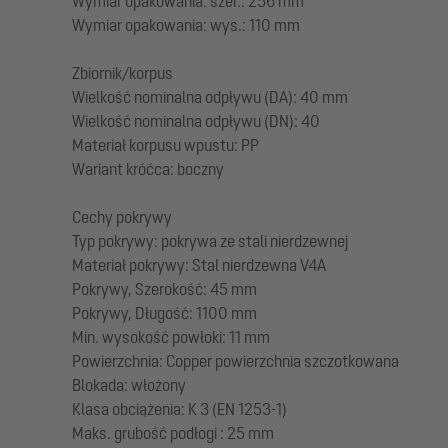
Wymiar opakowania: szer.: 256 mm
Wymiar opakowania: wys.: 110 mm
Zbiornik/korpus
Wielkość nominalna odpływu (DA): 40 mm
Wielkość nominalna odpływu (DN): 40
Materiał korpusu wpustu: PP
Wariant króćca: boczny
Cechy pokrywy
Typ pokrywy: pokrywa ze stali nierdzewnej
Materiał pokrywy: Stal nierdzewna V4A
Pokrywy, Szerokość: 45 mm
Pokrywy, Długość: 1100 mm
Min. wysokość powłoki: 11 mm
Powierzchnia: Copper powierzchnia szczotkowana
Blokada: włożony
Klasa obciążenia: K 3 (EN 1253-1)
Maks. grubość podłogi : 25 mm