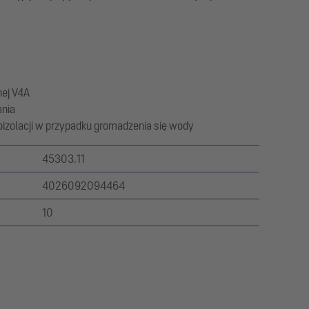
nej V4A
ania
izolacji w przypadku gromadzenia się wody
45303.11
4026092094464
10