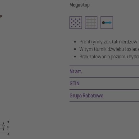
Megastop
Profil rynny ze stali nierdzew
W tym tłumik dźwięku i osiad
Brak zalewania poziomu hydro
Nr art.
GTIN
Grupa Rabatowa