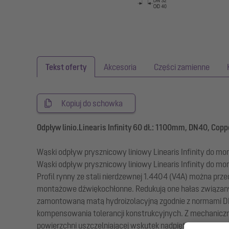
Tekst oferty
Akcesoria
Części zamienne
Kopiuj do schowka
Odpływ linio.Linearis Infinity 60 dł.: 1100mm, DN40, Copp
Wąski odpływ prysznicowy liniowy Linearis Infinity do 
Wąski odpływ prysznicowy liniowy Linearis Infinity do 
Profil rynny ze stali nierdzewnej 1.4404 (V4A) można prze
montażowe dźwiękochłonne. Redukują one hałas związany z
zamontowaną matą hydroizolacyjną zgodnie z normami DIN
kompensowania tolerancji konstrukcyjnych. Z mechanic
powierzchni uszczelniającej wskutek nadpiętrzenia.