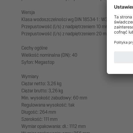
Wersja
Klasa wodoszczelności wg DIN 18534-1 : W3-I
Przepustowość (l/s) z nadpiętrzeniem 10 mm: 0,2
Przepustowość (l/s) z nadpiętrzeniem 20 mm: 0,4
Cechy ogólne
Wielkość nominalna (DN): 40
Syfon: Megastop
Wymiary
Ciężar netto: 3,26 kg
Ciężar brutto: 3,26 kg
Min. wysokość zabudowy: 60 mm
Regulowana wysokość: tak
Długość: 264 mm
Szerokość: 111 mm
Wymiar opakowania: dł.: 1112 mm