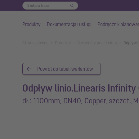
Produkty
Dokumentacja i usługi
Podręcznik planowa
Przejdź do głównej treści
You are here:
Strona główna
Produkty
Szczegóły przedmiotu
Odpływ l
Powrót do tabeli wariantów
Odpływ linio.Linearis Infinity
dł.: 1100mm, DN40, Copper, szczot.,M