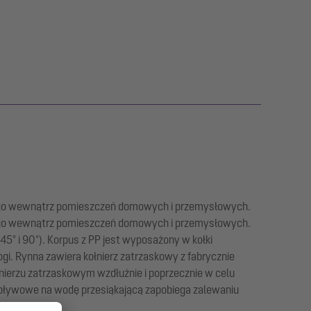
iowego wewnątrz pomieszczeń domowych i przemysłowych.
iowego wewnątrz pomieszczeń domowych i przemysłowych.
45° i 90°). Korpus z PP jest wyposażony w kołki
i. Rynna zawiera kołnierz zatrzaskowy z fabrycznie
nierzu zatrzaskowym wzdłużnie i poprzecznie w celu
ływowe na wodę przesiąkającą zapobiega zalewaniu