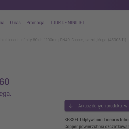
nia
O nas
Promocja
TOUR DE MINILIFT
inio.Linearis Infinity 60 dł.: 1100mm, DN40, Copper, szczot.,Mega. (45303.11)
 60
ega.
Arkusz danych produktu w
KESSEL Odpływ linio.Linearis Infi
Copper powierzchnia szczotkowana