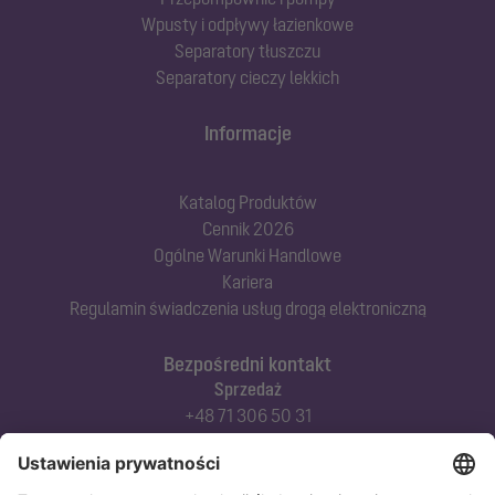
Wpusty i odpływy łazienkowe
Separatory tłuszczu
Separatory cieczy lekkich
Informacje
Katalog Produktów
Cennik 2026
Ogólne Warunki Handlowe
Kariera
Regulamin świadczenia usług drogą elektroniczną
Bezpośredni kontakt
Sprzedaż
+48 71 306 50 31
Doradztwo techniczne
+48 71 306 50 42