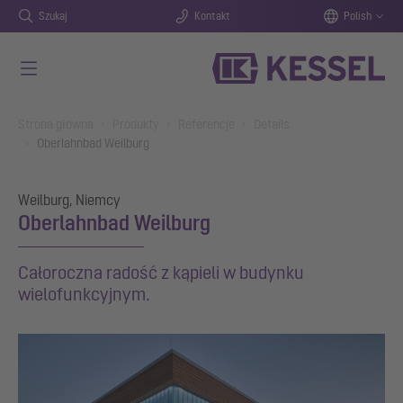
Szukaj
Kontakt
Polish
Przejdź do głównej treści
You are here:
Strona główna
Produkty
Referencje
Details
Oberlahnbad Weilburg
Weilburg, Niemcy
Oberlahnbad Weilburg
Całoroczna radość z kąpieli w budynku
wielofunkcyjnym.