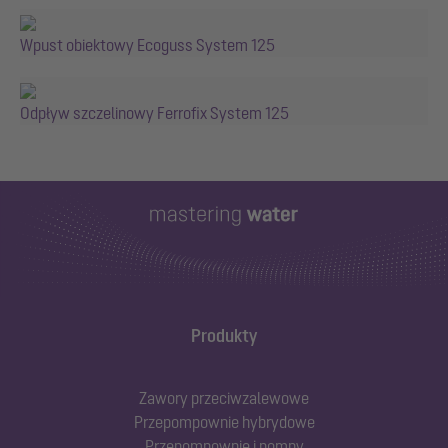
Wpust obiektowy Ecoguss System 125
Odpływ szczelinowy Ferrofix System 125
Produkty
Zawory przeciwzalewowe
Przepompownie hybrydowe
Przepompownie i pompy