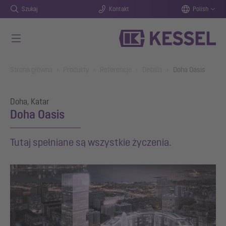
Szukaj
Kontakt
Polish
Przejdź do głównej treści
You are here:
Strona główna
Produkty
Referencje
Details
Doha Oasis
Doha, Katar
Doha Oasis
Tutaj spełniane są wszystkie życzenia.