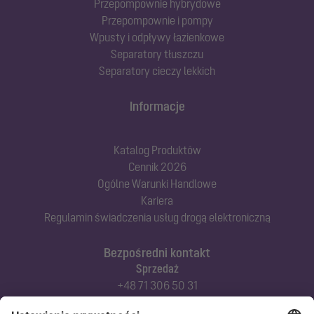
Przepompownie hybrydowe
Przepompownie i pompy
Wpusty i odpływy łazienkowe
Separatory tłuszczu
Separatory cieczy lekkich
Informacje
Katalog Produktów
Cennik 2026
Ogólne Warunki Handlowe
Kariera
Regulamin świadczenia usług drogą elektroniczną
Bezpośredni kontakt
Sprzedaż
+48 71 306 50 31
Doradztwo techniczne