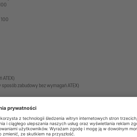
 100
 100
ń ATEX)
w (w sposób zabudowy bez wymagań ATEX)
u końcowego w miejscu instalacji (pompy i czujniki do zamontowan