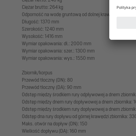
Ciężar brutto: 264 kg
Odporność na wodę gruntową od dolnej krawędzi dna: 3
Długość: 1370 mm
Szerokość: 1240 mm
Wysokość: 1416 mm
Wymiar opakowania: dł.: 2000 mm
Wymiar opakowania: szer.: 1300 mm
Wymiar opakowania: wys.: 1550 mm
Zbiornik/korpus
Przewód tłoczny (DN): 80
Przewód tłoczny (DA): 90 mm
Odstęp między środkiem rury odpływowej a dnem zbiorni
Odstęp między dnem rury dopływowej a dnem zbiornika:
Odstęp między środkiem rury dopływowej a dnem zbiorni
Odstęp dna rury dopływu od górnej krawędzi zbiornika: 3
Maks. otwór na dopływ (DN): 150
Wielkość dopływu (DA): 160 mm