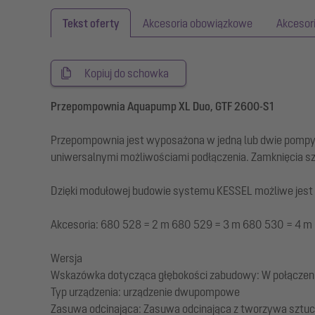
Tekst oferty
Akcesoria obowiązkowe
Akcesor
Kopiuj do schowka
Przepompownia Aquapump XL Duo, GTF 2600-S1
Przepompownia jest wyposażona w jedną lub dwie pompy 
uniwersalnymi możliwościami podłączenia. Zamknięcia 
Dzięki modułowej budowie systemu KESSEL możliwe jest ro
Akcesoria: 680 528 = 2 m 680 529 = 3 m 680 530 = 4 m
Wersja
Wskazówka dotycząca głębokości zabudowy: W połączeni
Typ urządzenia: urządzenie dwupompowe
Zasuwa odcinająca: Zasuwa odcinająca z tworzywa sztu