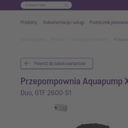
Produkty
Dokumentacja i usługi
Podręcznik planowa
Przejdź do głównej treści
You are here:
Strona główna
Produkty
Szczegóły przedmiotu
Przepom
Powrót do tabeli wariantów
Przepompownia Aquapump 
Duo, GTF 2600-S1