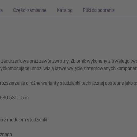
ia
Części zamienne
Katalog
Pliki do pobrania
zanurzeniową oraz zawór zwrotny. Zbiornik wykonany z trwałego tw
szybkomocujące umożliwiają łatwe wyjęcie zintegrowanych kompone
zszerzenie o różne warianty studzienki technicznej dostępne jako o
 680 531 = 5 m
u z modułem studzienki
cznego