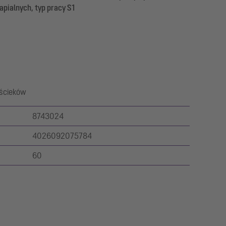
pialnych, typ pracy S1
 ścieków
8743024
4026092075784
60