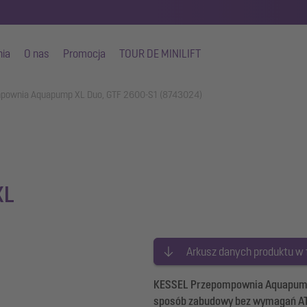
nia
O nas
Promocja
TOUR DE MINILIFT
pownia Aquapump XL Duo, GTF 2600-S1 (8743024)
XL
Arkusz danych produktu w
KESSEL Przepompownia Aquapump XL
sposób zabudowy bez wymagań AT