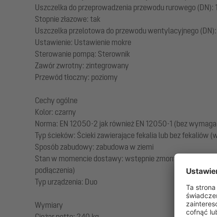
Uszczelka do przeprowadzenia przewodu rurowego (DN):
Stopnie złazowe: tak
Uszczelka przelotowa do przewodu wentylacyjnego (DN):
Ustawienie: Ustawienie mokre
Sterowanie pompą: Sterownik
Zawór zwrotny: zintegrowany
Przewód tłoczny: poziomy
Cechy ogólne
Kolor: czarny
Norma: EN 12050-2 jak również EN 12050-1 (bez wymaga
Typ ścieków: Ścieki zawierające fekalia lub bez fekalió
Sposób zabudowy: zabudowa w ziemi
Stan w momencie dostawy: wstępnie zmontowany do montaż
podłączenia)
Typ urządzenia: Duo
Wymiary
Ciężar netto: 240 kg