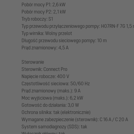
Pobór mocy P1: 2,6 kW
Pobór mocy P2: 2,1 kW
Tryb roboczy: S1
Typ przewodu przyłączeniowego pompy: H07RN-F 7G 1,5
Typ wirnika: Wolny przelot
Długość przewodu sieciowego pompy: 10 m
Prąd znamionowy: 4,5 A
Sterowanie
Sterownik: Connect Pro
Napięcie robocze: 400 V
Częstotliwość sieciowa: 50/60 Hz
Prąd znamionowy (maks.): 9 A
Moc wyjściowa (maks.): 6,2 kW
Gotowość do działania: 3,0 W
Ochrona silnika: tak (elektronicznie)
Wymagane zabezpieczenie (sterownik): C 16 A / C 20 A
System samodiagnozy (SDS): tak
Wyłącznik główny: tak