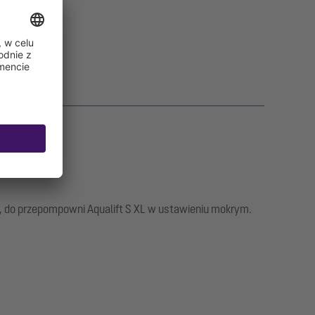
mu, do przepompowni Aqualift S XL w ustawieniu mokrym.