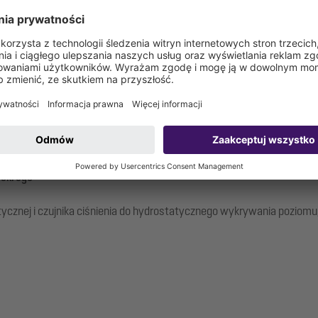
mokrego
atycznej i czujnika ciśnienia do hydrostatycznego wykrywania pozio