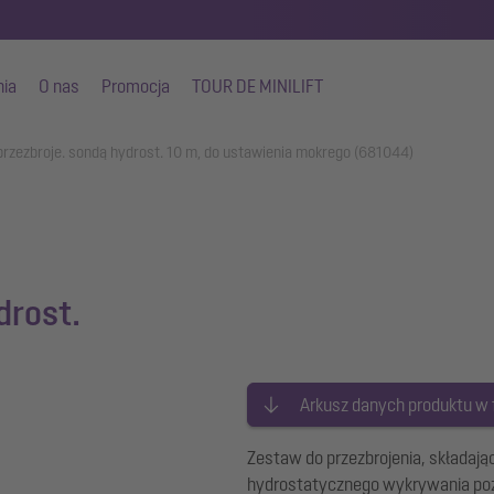
nia
O nas
Promocja
TOUR DE MINILIFT
rzezbroje. sondą hydrost. 10 m, do ustawienia mokrego (681044)
drost.
Arkusz danych produktu w
Zestaw do przezbrojenia, składając
hydrostatycznego wykrywania poz