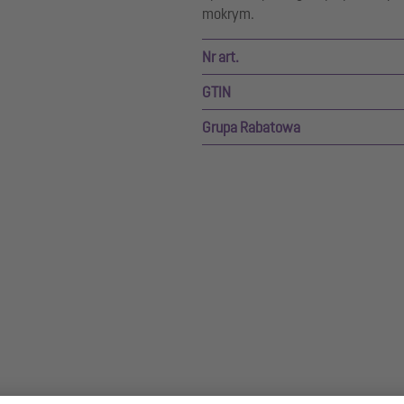
mokrym.
Nr art.
GTIN
Grupa Rabatowa