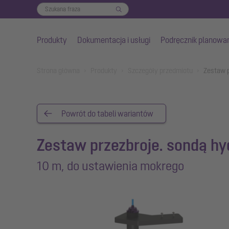
Produkty
Dokumentacja i usługi
Podręcznik planowa
Przejdź do głównej treści
You are here:
Strona główna
Produkty
Szczegóły przedmiotu
Zestaw p
Powrót do tabeli wariantów
Zestaw przezbroje. sondą hy
10 m, do ustawienia mokrego