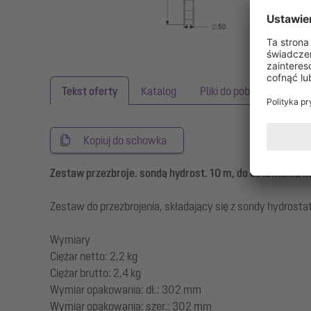
Tekst oferty
Katalog
Pliki do pobrania
Kopiuj do schowka
Zestaw przezbroje. sondą hydrost. 10 m, do ustawienia 
Zestaw do przezbrojenia, składający się z sondy hydrost
Wymiary
Ciężar netto: 2,2 kg
Ciężar brutto: 2,4 kg
Wymiar opakowania: dł.: 302 mm
Wymiar opakowania: szer.: 302 mm