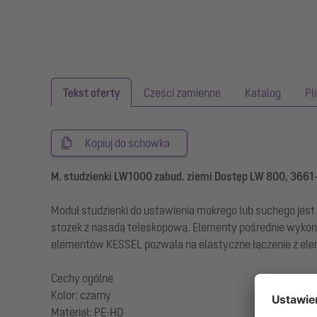
Tekst oferty
Części zamienne
Katalog
Pl
Kopiuj do schowka
M. studzienki LW1000 zabud. ziemi Dostęp LW 800, 3661
Moduł studzienki do ustawienia mokrego lub suchego jest
stożek z nasadą teleskopową. Elementy pośrednie wykon
elementów KESSEL pozwala na elastyczne łączenie z ele
Cechy ogólne
Kolor: czarny
Materiał: PE-HD