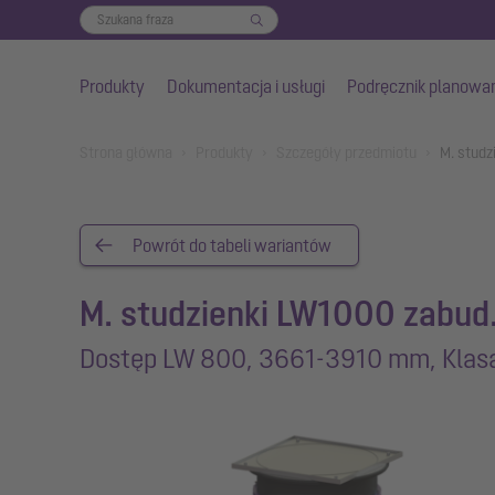
Produkty
Dokumentacja i usługi
Podręcznik planowa
Przejdź do głównej treści
You are here:
Strona główna
Produkty
Szczegóły przedmiotu
M. studz
Powrót do tabeli wariantów
M. studzienki LW1000 zabud.
Dostęp LW 800, 3661-3910 mm, Klasa