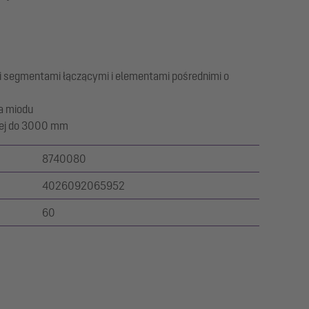
 segmentami łączącymi i elementami pośrednimi o
a miodu
ej do 3000 mm
8740080
4026092065952
60