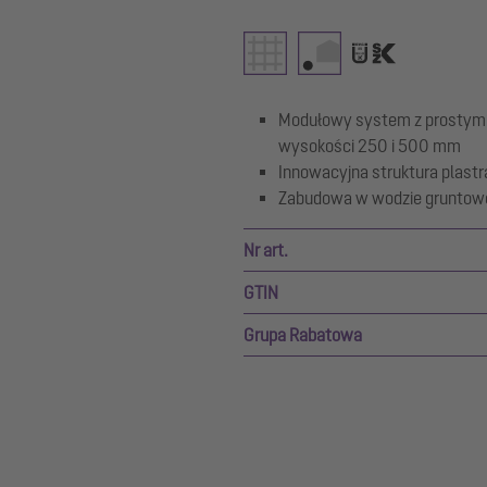
Modułowy system z prostymi
wysokości 250 i 500 mm
Innowacyjna struktura plastr
Zabudowa w wodzie gruntow
Nr art.
GTIN
Grupa Rabatowa