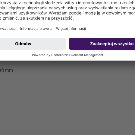
jscu instalacji (stopnie złazowe są zamontowane fabrycznie)
000 mm