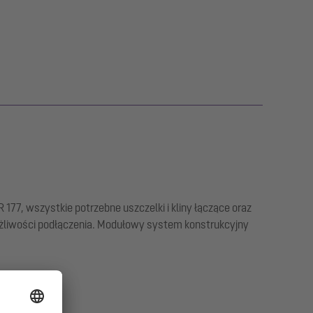
77, wszystkie potrzebne uszczelki i kliny łączące oraz
żliwości podłączenia. Modułowy system konstrukcyjny