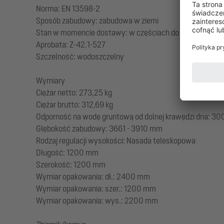
Norma: EN 13598-2
Sposób zabudowy: zabudowa w ziemi
Stan w momencie dostawy: w częściach do montażu w mie
Aprobata: Z-42.1-527
Szczelność: wodoszczelny
Wymiary
Ciężar netto: 273,25 kg
Ciężar brutto: 312,69 kg
Odporność na wodę gruntową od dolnej krawędzi dna: 3
Głębokość zabudowy: 3661 - 3910 mm
Rodzaj regulacji wysokości: Nasada teleskopowa
Długość: 1200 mm
Szerokość: 1200 mm
Wymiar opakowania: dł.: 2400 mm
Wymiar opakowania: szer.: 1200 mm
Wymiar opakowania: wys.: 2200 mm