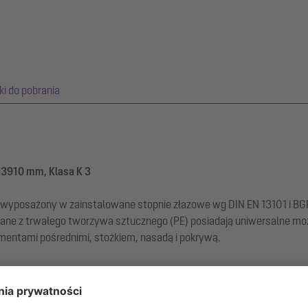
iki do pobrania
-3910 mm, Klasa K 3
 wyposażony w zainstalowane stopnie złazowe wg DIN EN 13101 i BGR 1
ane z trwałego tworzywa sztucznego (PE) posiadają uniwersalne mo
mentami pośrednimi, stożkiem, nasadą i pokrywą.