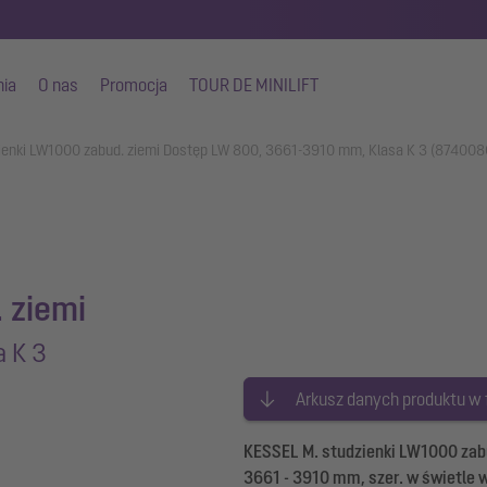
nia
O nas
Promocja
TOUR DE MINILIFT
ienki LW1000 zabud. ziemi Dostęp LW 800, 3661-3910 mm, Klasa K 3 (874008
 ziemi
 K 3
Arkusz danych produktu w
KESSEL M. studzienki LW1000 zab
3661 - 3910 mm, szer. w świetle 