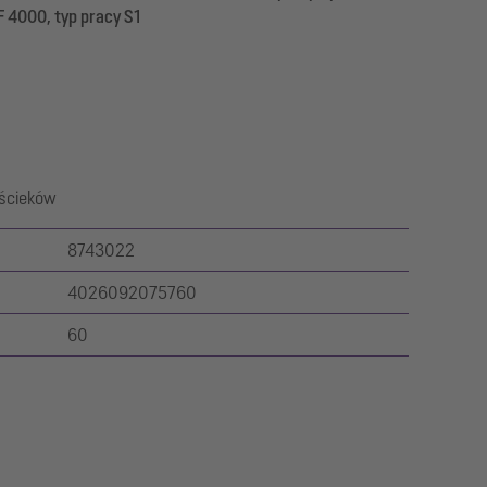
F 4000, typ pracy S1
 ścieków
8743022
4026092075760
60