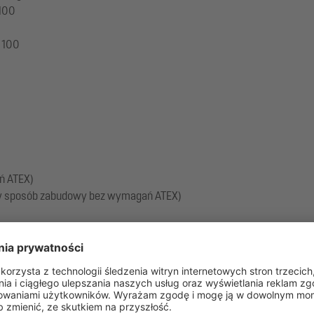
 100
 100
ń ATEX)
w (w sposób zabudowy bez wymagań ATEX)
u końcowego w miejscu instalacji (pompy i czujniki do zamontowan