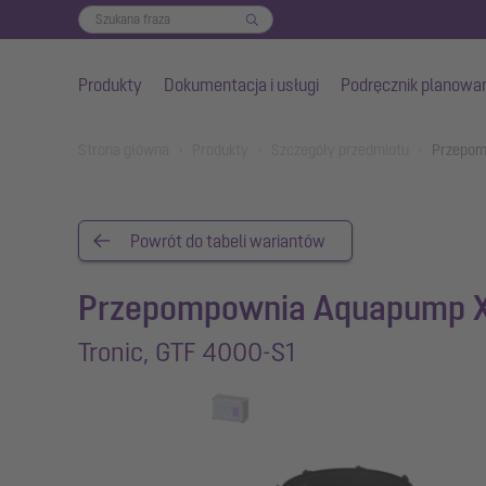
Produkty
Dokumentacja i usługi
Podręcznik planowa
Przejdź do głównej treści
You are here:
Strona główna
Produkty
Szczegóły przedmiotu
Przepom
Powrót do tabeli wariantów
Przepompownia Aquapump 
Tronic, GTF 4000-S1