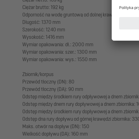
Ciężar brutto: 192 kg
Odporność na wodę gruntową od dolnej krawędzi dna: 3
Długość: 1370 mm
Szerokość: 1240 mm
Wysokość: 1416 mm
Wymiar opakowania: dł.: 2000 mm
Wymiar opakowania: szer.: 1300 mm
Wymiar opakowania: wys.: 1550 mm
Zbiornik/korpus
Przewód tłoczny (DN): 80
Przewód tłoczny (DA): 90 mm
Odstęp między środkiem rury odpływowej a dnem zbiorni
Odstęp między dnem rury dopływowej a dnem zbiornika:
Odstęp między środkiem rury dopływowej a dnem zbiorni
Odstęp dna rury dopływu od górnej krawędzi zbiornika: 3
Maks. otwór na dopływ (DN): 150
Wielkość dopływu (DA): 160 mm