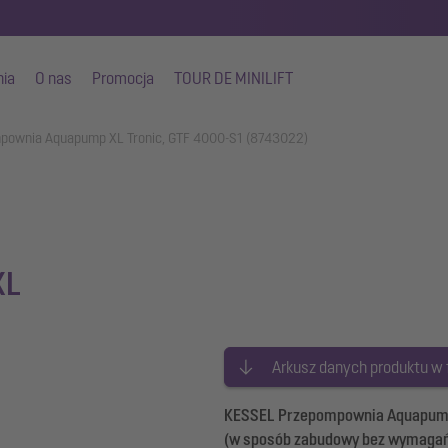
nia
O nas
Promocja
TOUR DE MINILIFT
pownia Aquapump XL Tronic, GTF 4000-S1 (8743022)
XL
Arkusz danych produktu w
KESSEL Przepompownia Aquapump XL
(w sposób zabudowy bez wymagań 