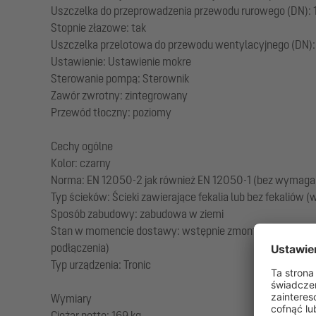
Uszczelka do przeprowadzenia przewodu rurowego (DN):
Stopnie złazowe: tak
Uszczelka przelotowa do przewodu wentylacyjnego (DN):
Ustawienie: Ustawienie mokre
Sterowanie pompą: Sterownik
Zawór zwrotny: zintegrowany
Przewód tłoczny: poziomy
Cechy ogólne
Kolor: czarny
Norma: EN 12050-2 jak również EN 12050-1 (bez wymaga
Typ ścieków: Ścieki zawierające fekalia lub bez fekalió
Sposób zabudowy: zabudowa w ziemi
Stan w momencie dostawy: wstępnie zmontowany do montaż
podłączenia)
Typ urządzenia: Tronic
Wymiary
Ciężar netto: 169 kg