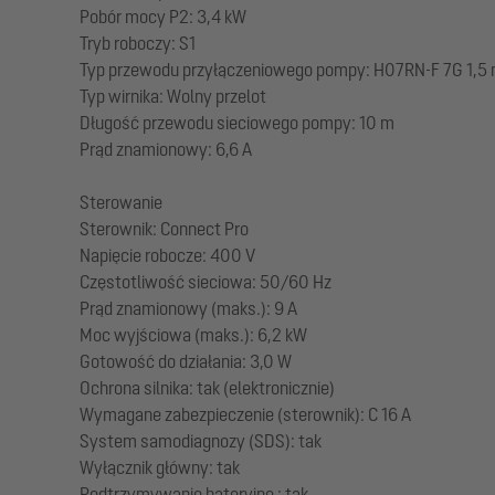
Pobór mocy P2: 3,4 kW
Tryb roboczy: S1
Typ przewodu przyłączeniowego pompy: H07RN-F 7G 1,5
Typ wirnika: Wolny przelot
Długość przewodu sieciowego pompy: 10 m
Prąd znamionowy: 6,6 A
Sterowanie
Sterownik: Connect Pro
Napięcie robocze: 400 V
Częstotliwość sieciowa: 50/60 Hz
Prąd znamionowy (maks.): 9 A
Moc wyjściowa (maks.): 6,2 kW
Gotowość do działania: 3,0 W
Ochrona silnika: tak (elektronicznie)
Wymagane zabezpieczenie (sterownik): C 16 A
System samodiagnozy (SDS): tak
Wyłącznik główny: tak
Podtrzymywanie bateryjne : tak