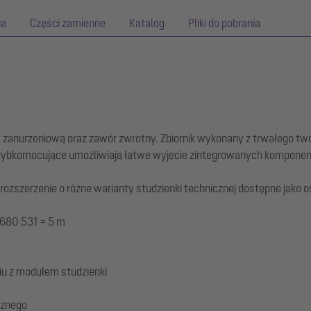
ia
Części zamienne
Katalog
Pliki do pobrania
zanurzeniową oraz zawór zwrotny. Zbiornik wykonany z trwałego tw
szybkomocujące umożliwiają łatwe wyjęcie zintegrowanych kompone
zszerzenie o różne warianty studzienki technicznej dostępne jako o
 680 531 = 5 m
u z modułem studzienki
cznego