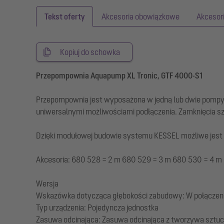
Tekst oferty
Akcesoria obowiązkowe
Akcesor
Kopiuj do schowka
Przepompownia Aquapump XL Tronic, GTF 4000-S1
Przepompownia jest wyposażona w jedną lub dwie pompy 
uniwersalnymi możliwościami podłączenia. Zamknięcia 
Dzięki modułowej budowie systemu KESSEL możliwe jest ro
Akcesoria: 680 528 = 2 m 680 529 = 3 m 680 530 = 4 m
Wersja
Wskazówka dotycząca głębokości zabudowy: W połączeni
Typ urządzenia: Pojedyncza jednostka
Zasuwa odcinająca: Zasuwa odcinająca z tworzywa sztu