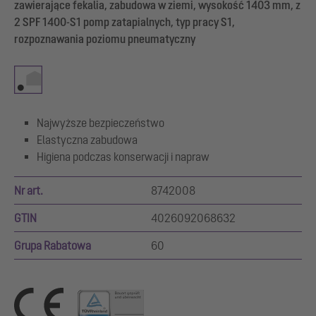
zawierające fekalia, zabudowa w ziemi, wysokość 1403 mm, z
2 SPF 1400-S1 pomp zatapialnych, typ pracy S1,
rozpoznawania poziomu pneumatyczny
Najwyższe bezpieczeństwo
Elastyczna zabudowa
Higiena podczas konserwacji i napraw
Nr art.
8742008
GTIN
4026092068632
Grupa Rabatowa
60