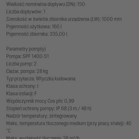
Wielkość nominalna dopływu (DN): 150
Liczba dopływów: 1
Szerokość w świetle zbiornika urządzenia (LW): 1000 mm
Pojemność użytkowa: 160 l
Pojemność zbiornika: 335,00 l
Parametry pomp(y)
Pompa: SPF 1400-S1
Liczba pomp: 2
Ciężar, pompa: 28 kg
Typ przyłącza: Wtyczka kodowana
Klasa ochrony: I
Klasa izolacji: F
Współczynnik mocy Cos phi: 0,99
Stopień ochrony pompy: IP 68 (3 m / 48 h)
Nadzór temperatury: zintegrowany
Maks. temperatura tłoczonego medium (przy pracy stałej): 40
°C
Maks. wydajność tłoczenia: 38 m³/h