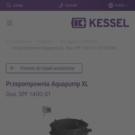
Szukaj
Kontakt
Polish
Przejdź do głównej treści
You are here:
Strona główna
Produkty
Szczegóły przedmiotu
Przepompownia Aquapump XL Duo, SPF 1400-S1 (8742008)
Powrót do tabeli wariantów
Przepompownia Aquapump XL
Duo, SPF 1400-S1