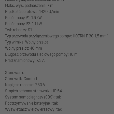
Maks. wys. podnoszenia: 7 m
Prędkość obrotowa: 1420 U/min
Pobór mocy P1: 1,6 kW
Pobór mocy P2: 1,1 kW
Tryb roboczy: S1
Typ przewodu przyłączeniowego pompy: H07RN-F 3G 1,5 mm²
Typ wirnika: Wolny przelot
Wolny przelot: 40 mm
Długość przewodu sieciowego pompy: 10 m
Prąd znamionowy: 7,3 A
Sterowanie
Sterownik: Comfort
Napięcie robocze: 230 V
Stopień ochrony sterowniku: IP 54
System samodiagnozy (SDS): tak
Podtrzymywanie bateryjne : tak
Wyświetlacz wielowierszowy: tak