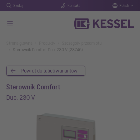
Szukaj
Kontakt
Polish
Przejdź do głównej treści
You are here:
Strona główna
Produkty
Szczegóły przedmiotu
Sterownik Comfort Duo, 230 V (28746)
Powrót do tabeli wariantów
Sterownik Comfort
Duo, 230 V