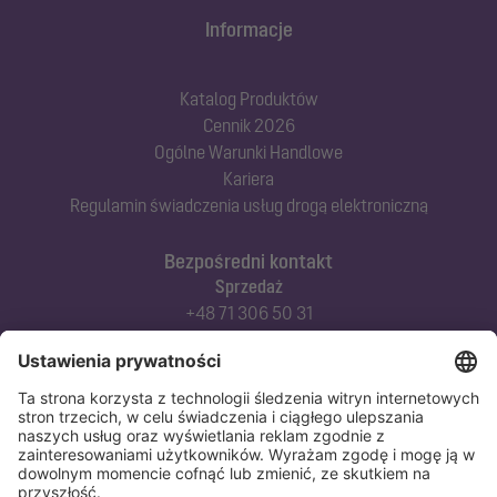
Informacje
Katalog Produktów
Cennik 2026
Ogólne Warunki Handlowe
Kariera
Regulamin świadczenia usług drogą elektroniczną
Bezpośredni kontakt
Sprzedaż
+48 71 306 50 31
Doradztwo techniczne
+48 71 306 50 42
Serwis techniczny
+48 71 306 50 51