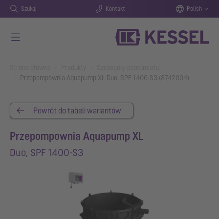
Szukaj
Kontakt
Polish
Przejdź do głównej treści
You are here:
Strona główna
Produkty
Szczegóły przedmiotu
Przepompownia Aquapump XL Duo, SPF 1400-S3 (8742004)
Powrót do tabeli wariantów
Przepompownia Aquapump XL
Duo, SPF 1400-S3