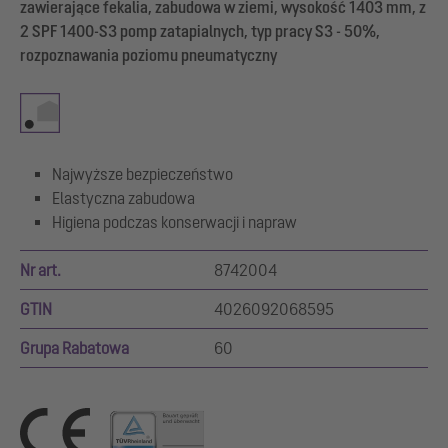
zawierające fekalia, zabudowa w ziemi, wysokość 1403 mm, z
2 SPF 1400-S3 pomp zatapialnych, typ pracy S3 - 50%,
rozpoznawania poziomu pneumatyczny
Najwyższe bezpieczeństwo
Elastyczna zabudowa
Higiena podczas konserwacji i napraw
Nr art.
8742004
GTIN
4026092068595
Grupa Rabatowa
60