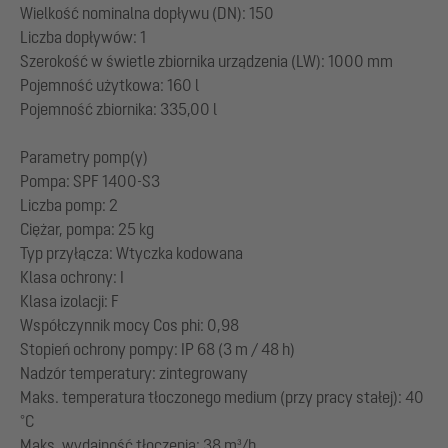
Wielkość nominalna dopływu (DN): 150
Liczba dopływów: 1
Szerokość w świetle zbiornika urządzenia (LW): 1000 mm
Pojemność użytkowa: 160 l
Pojemność zbiornika: 335,00 l
Parametry pomp(y)
Pompa: SPF 1400-S3
Liczba pomp: 2
Ciężar, pompa: 25 kg
Typ przyłącza: Wtyczka kodowana
Klasa ochrony: I
Klasa izolacji: F
Współczynnik mocy Cos phi: 0,98
Stopień ochrony pompy: IP 68 (3 m / 48 h)
Nadzór temperatury: zintegrowany
Maks. temperatura tłoczonego medium (przy pracy stałej): 40
°C
Maks. wydajność tłoczenia: 38 m³/h