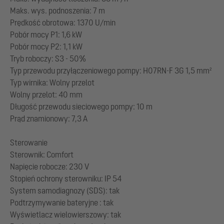
Maks. wys. podnoszenia: 7 m
Prędkość obrotowa: 1370 U/min
Pobór mocy P1: 1,6 kW
Pobór mocy P2: 1,1 kW
Tryb roboczy: S3 - 50%
Typ przewodu przyłączeniowego pompy: H07RN-F 3G 1,5 mm²
Typ wirnika: Wolny przelot
Wolny przelot: 40 mm
Długość przewodu sieciowego pompy: 10 m
Prąd znamionowy: 7,3 A
Sterowanie
Sterownik: Comfort
Napięcie robocze: 230 V
Stopień ochrony sterowniku: IP 54
System samodiagnozy (SDS): tak
Podtrzymywanie bateryjne : tak
Wyświetlacz wielowierszowy: tak