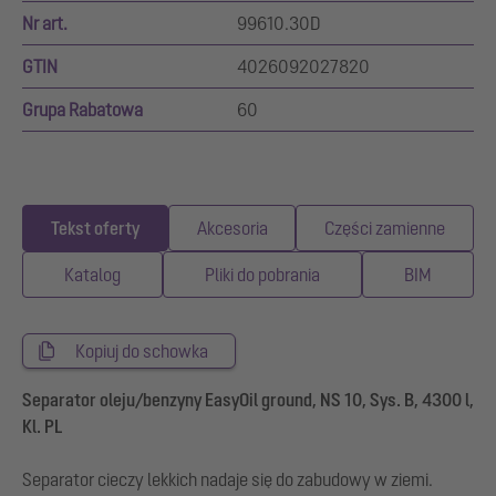
Nr art.
99610.30D
GTIN
4026092027820
Grupa Rabatowa
60
Tekst oferty
Akcesoria
Części zamienne
Katalog
Pliki do pobrania
BIM
Kopiuj do schowka
Separator oleju/benzyny EasyOil ground, NS 10, Sys. B, 4300 l,
Kl. PL
Separator cieczy lekkich nadaje się do zabudowy w ziemi.