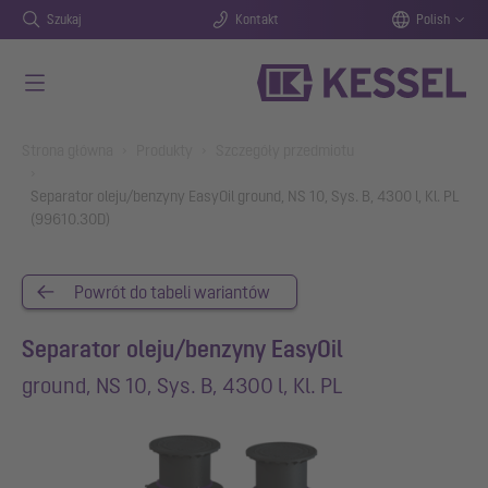
Szukaj
Kontakt
Polish
Przejdź do głównej treści
You are here:
Strona główna
Produkty
Szczegóły przedmiotu
Separator oleju/benzyny EasyOil ground, NS 10, Sys. B, 4300 l, Kl. PL
(99610.30D)
Powrót do tabeli wariantów
Separator oleju/benzyny EasyOil
ground, NS 10, Sys. B, 4300 l, Kl. PL