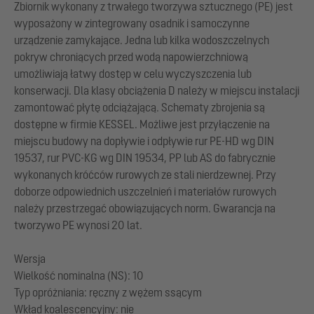
Zbiornik wykonany z trwałego tworzywa sztucznego (PE) jest
wyposażony w zintegrowany osadnik i samoczynne
urządzenie zamykające. Jedna lub kilka wodoszczelnych
pokryw chroniących przed wodą napowierzchniową
umożliwiają łatwy dostęp w celu wyczyszczenia lub
konserwacji. Dla klasy obciążenia D należy w miejscu instalacji
zamontować płytę odciążającą. Schematy zbrojenia są
dostępne w firmie KESSEL. Możliwe jest przyłączenie na
miejscu budowy na dopływie i odpływie rur PE-HD wg DIN
19537, rur PVC-KG wg DIN 19534, PP lub AS do fabrycznie
wykonanych króćców rurowych ze stali nierdzewnej. Przy
doborze odpowiednich uszczelnień i materiałów rurowych
należy przestrzegać obowiązujących norm. Gwarancja na
tworzywo PE wynosi 20 lat.
Wersja
Wielkość nominalna (NS): 10
Typ opróżniania: ręczny z wężem ssącym
Wkład koalescencyjny: nie