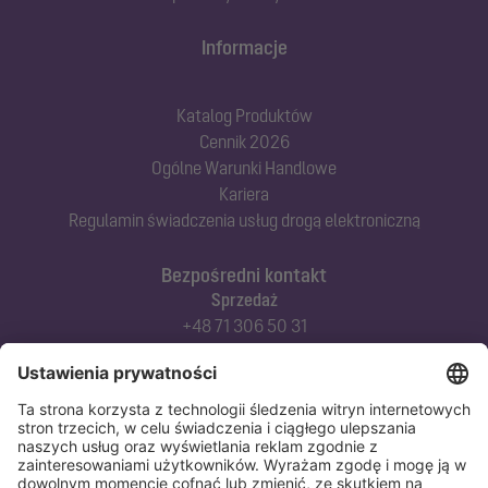
Informacje
Katalog Produktów
Cennik 2026
Ogólne Warunki Handlowe
Kariera
Regulamin świadczenia usług drogą elektroniczną
Bezpośredni kontakt
Sprzedaż
+48 71 306 50 31
Doradztwo techniczne
+48 71 306 50 42
Serwis techniczny
+48 71 306 50 51