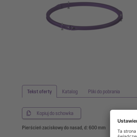
Tekst oferty
Katalog
Pliki do pobrania
Kopiuj do schowka
Pierścień zaciskowy do nasad, d: 600 mm