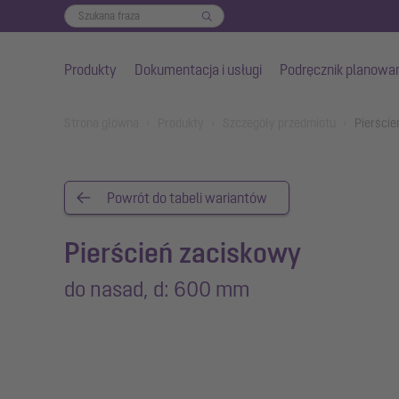
Produkty
Dokumentacja i usługi
Podręcznik planowa
Przejdź do głównej treści
You are here:
Strona główna
Produkty
Szczegóły przedmiotu
Pierście
Powrót do tabeli wariantów
Pierścień zaciskowy
do nasad, d: 600 mm