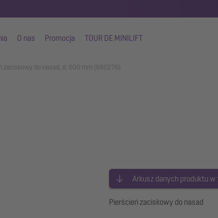
nia
O nas
Promocja
TOUR DE MINILIFT
ń zaciskowy do nasad, d: 600 mm (680276)
Arkusz danych produktu w
Pierścień zaciskowy do nasad