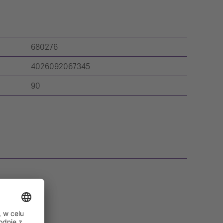
680276
4026092067345
90