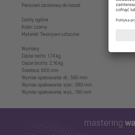
Pierścień zaciskowy do nasad
Cechy ogólne
Kolor: czarny
Materiał: Tworzywo sztuczne
Wymiary
Ciężar netto: 1,74 kg
Ciężar brutto: 2,16 kg
Średnica: 600 mm
Wymiar opakowania: dł.: 580 mm
Wymiar opakowania: szer.: 380 mm