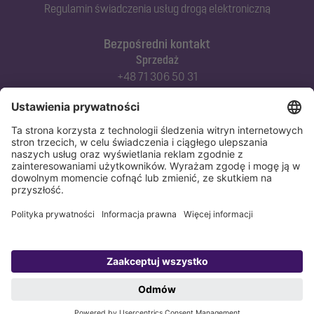
Regulamin świadczenia usług drogą elektroniczną
Bezpośredni kontakt
Sprzedaż
+48 71 306 50 31
Doradztwo techniczne
+48 71 306 50 42
Serwis techniczny
+48 71 306 50 51
Polityka prywatności
Stopka redakcyjna
Copyright 1998-2026 KESSEL Sp. z o.o., ul. Innowacyjna 2, Biskupice Podgórne,
55-040 Kobierzyce