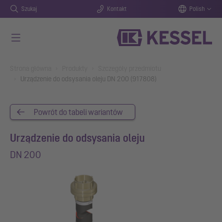
Szukaj
Kontakt
Polish
Przejdź do głównej treści
You are here:
Strona główna
Produkty
Szczegóły przedmiotu
Urządzenie do odsysania oleju DN 200 (917808)
Powrót do tabeli wariantów
Urządzenie do odsysania oleju
DN 200