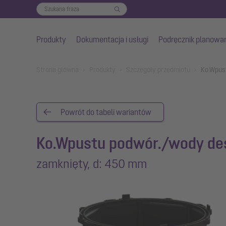
Produkty
Dokumentacja i usługi
Podręcznik planowa
Przejdź do głównej treści
You are here:
Strona główna
Produkty
Szczegóły przedmiotu
Ko.Wpus
Powrót do tabeli wariantów
Ko.Wpustu podwór./wody de
zamknięty, d: 450 mm