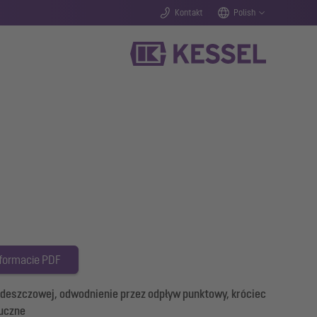
Kontakt
Polish
 formacie PDF
eszczowej, odwodnienie przez odpływ punktowy, króciec
tuczne