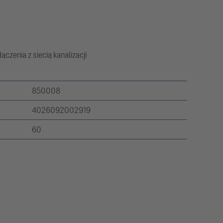
ączenia z siecią kanalizacji
850008
4026092002919
60