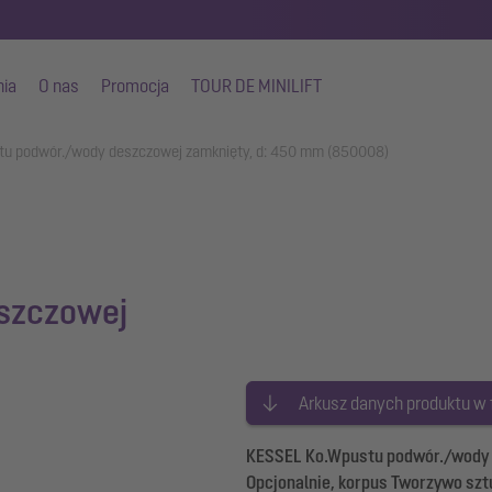
nia
O nas
Promocja
TOUR DE MINILIFT
tu podwór./wody deszczowej zamknięty, d: 450 mm (850008)
szczowej
Arkusz danych produktu w
KESSEL Ko.Wpustu podwór./wody d
Opcjonalnie, korpus Tworzywo sz