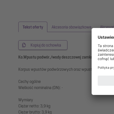
Tekst oferty
Akcesoria obowiązkowe
Akcesor
Kopiuj do schowka
Ko.Wpustu podwór./wody deszczowej zamknięty, d: 450
Korpus wpustów podwórzowych oraz wpustów wody deszcz
Cechy ogólne
Wielkość nominalna (DN): -
Wymiary
Ciężar netto: 3,9 kg
Ciężar brutto: 3,9 kg