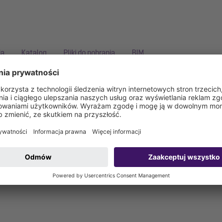
ia
Katalog
Pliki do pobrania
BIM
 mm
owej jest wykonany z tworzywa sztucznego i w tym wariancie nie