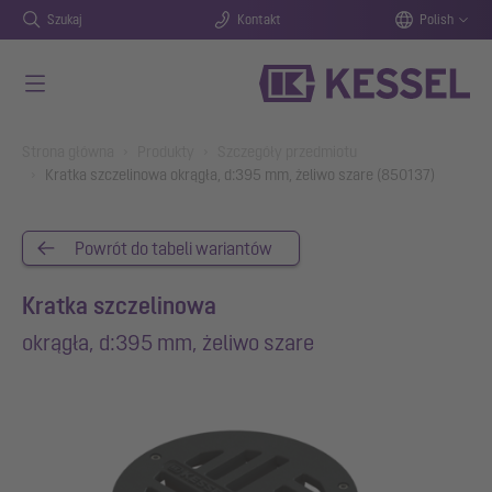
Szukaj
Kontakt
Polish
Przejdź do głównej treści
You are here:
Strona główna
Produkty
Szczegóły przedmiotu
Kratka szczelinowa okrągła, d:395 mm, żeliwo szare (850137)
Powrót do tabeli wariantów
Kratka szczelinowa
okrągła, d:395 mm, żeliwo szare