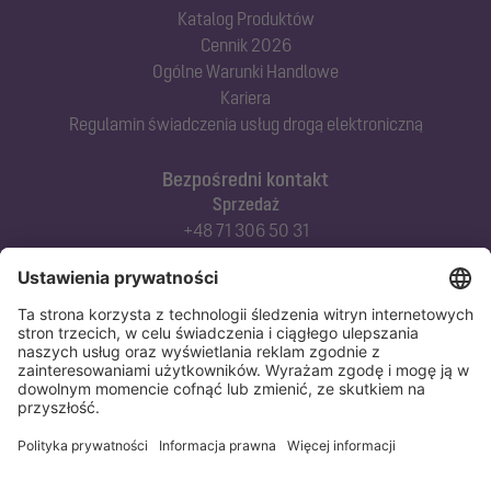
Katalog Produktów
Cennik 2026
Ogólne Warunki Handlowe
Kariera
Regulamin świadczenia usług drogą elektroniczną
Bezpośredni kontakt
Sprzedaż
+48 71 306 50 31
Doradztwo techniczne
+48 71 306 50 42
Serwis techniczny
+48 71 306 50 51