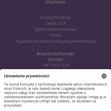
Informacje
Katalog Produktów
Cennik 2026
Ogólne Warunki Handlowe
Kariera
Regulamin świadczenia usług drogą elektroniczną
Bezpośredni kontakt
Sprzedaż
+48 71 306 50 31
Doradztwo techniczne
+48 71 306 50 42
Serwis techniczny
+48 71 306 50 51