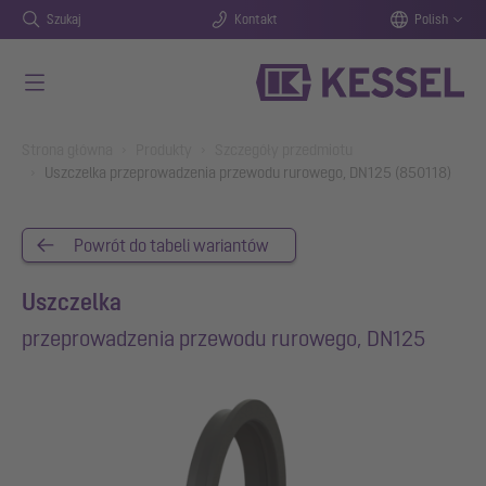
Szukaj
Kontakt
Polish
Przejdź do głównej treści
You are here:
Strona główna
Produkty
Szczegóły przedmiotu
Uszczelka przeprowadzenia przewodu rurowego, DN125 (850118)
Powrót do tabeli wariantów
Uszczelka
przeprowadzenia przewodu rurowego, DN125