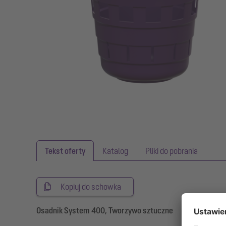
Tekst oferty
Katalog
Pliki do pobrania
Kopiuj do schowka
Osadnik System 400, Tworzywo sztuczne