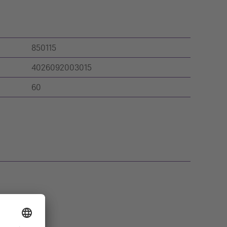
850115
4026092003015
60