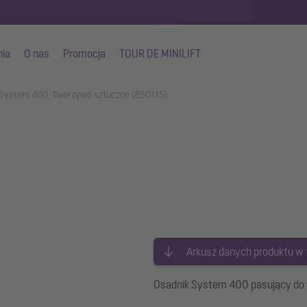
nia
O nas
Promocja
TOUR DE MINILIFT
 System 400, Tworzywo sztuczne (850115)
Arkusz danych produktu w
Osadnik System 400 pasujący d