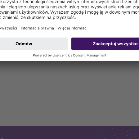
h i wpustów wody deszczowej