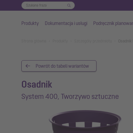
Produkty
Dokumentacja i usługi
Podręcznik planowa
Przejdź do głównej treści
You are here:
Strona główna
Produkty
Szczegóły przedmiotu
Osadnik
Powrót do tabeli wariantów
Osadnik
System 400, Tworzywo sztuczne