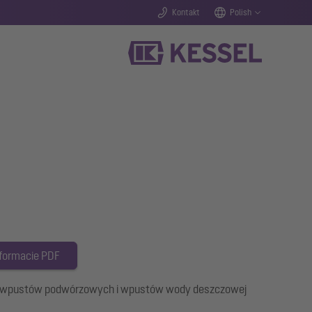
Kontakt
Polish
 formacie PDF
o wpustów podwórzowych i wpustów wody deszczowej