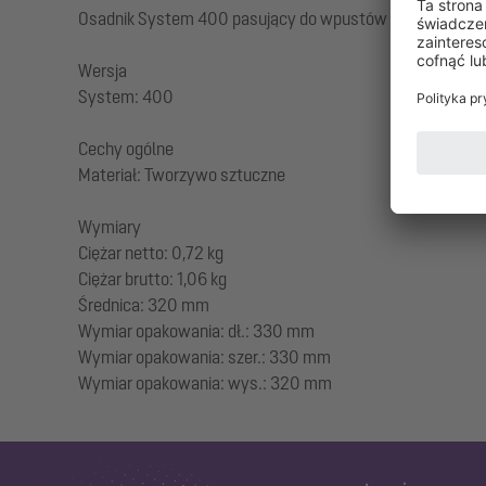
Osadnik System 400 pasujący do wpustów podwórzowyc
Wersja
System: 400
Cechy ogólne
Materiał: Tworzywo sztuczne
Wymiary
Ciężar netto: 0,72 kg
Ciężar brutto: 1,06 kg
Średnica: 320 mm
Wymiar opakowania: dł.: 330 mm
Wymiar opakowania: szer.: 330 mm