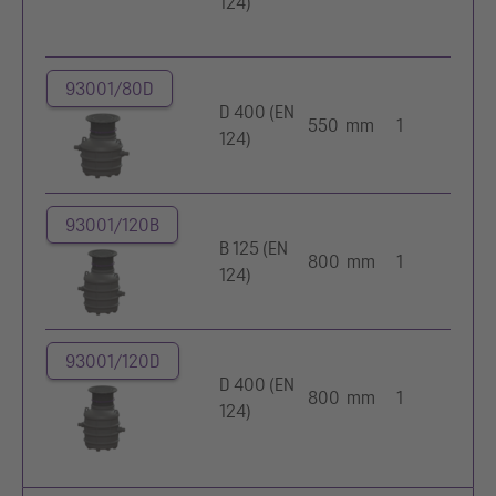
124)
n
8
Z
93001/80D
z
D 400 (EN
550 mm
1
g
124)
n
8
Z
93001/120B
z
B 125 (EN
800 mm
1
g
124)
n
1
Z
93001/120D
z
D 400 (EN
800 mm
1
g
124)
n
1