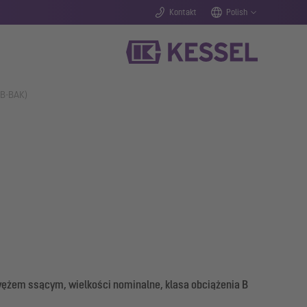
Kontakt
Polish
0B-BAK)
wężem ssącym, wielkości nominalne, klasa obciążenia B