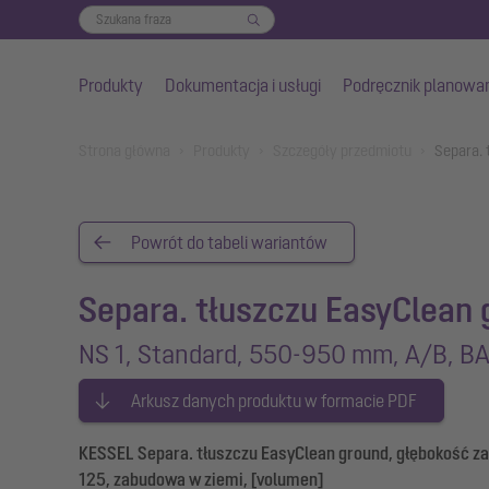
Produkty
Dokumentacja i usługi
Podręcznik planowa
Przejdź do głównej treści
You are here:
Strona główna
Produkty
Szczegóły przedmiotu
Separa.
Powrót do tabeli wariantów
Separa. tłuszczu EasyClean 
NS 1, Standard, 550-950 mm, A/B, B
Arkusz danych produktu w formacie PDF
KESSEL Separa. tłuszczu EasyClean ground, głębokość za
125, zabudowa w ziemi, [volumen]