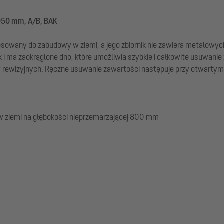
-950 mm, A/B, BAK
tosowany do zabudowy w ziemi, a jego zbiornik nie zawiera metalow
i ma zaokrąglone dno, które umożliwia szybkie i całkowite usuwanie
w rewizyjnych. Ręczne usuwanie zawartości następuje przy otwartym
ziemi na głębokości nieprzemarzającej 800 mm