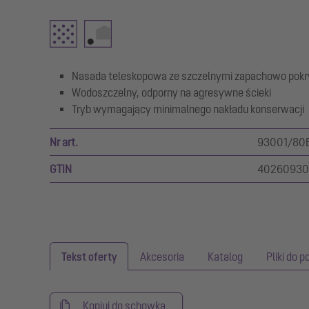
Nasada teleskopowa ze szczelnymi zapachowo pokry
Wodoszczelny, odporny na agresywne ścieki
Tryb wymagający minimalnego nakładu konserwacji
Nr art.
93001/80
GTIN
4026093
Tekst oferty
Akcesoria
Katalog
Pliki do p
Kopiuj do schowka