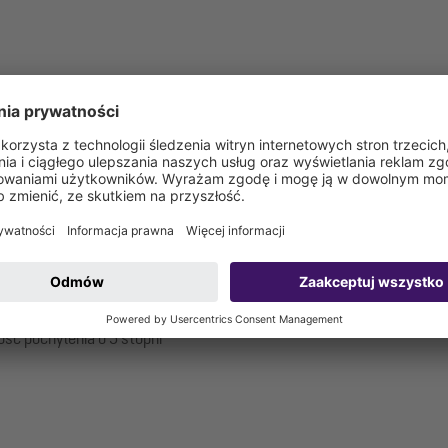
czące do podłączenia w miejscu instalacji)
00 mm
ść pochylenia o 5 stopni