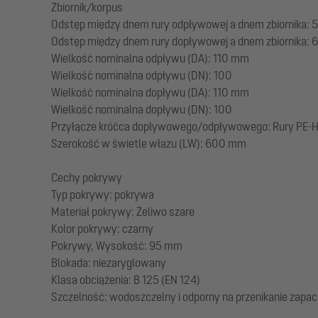
Zbiornik/korpus
Odstęp między dnem rury odpływowej a dnem zbiornika:
Odstęp między dnem rury dopływowej a dnem zbiornika:
Wielkość nominalna odpływu (DA): 110 mm
Wielkość nominalna odpływu (DN): 100
Wielkość nominalna dopływu (DA): 110 mm
Wielkość nominalna dopływu (DN): 100
Przyłącze króćca dopływowego/odpływowego: Rury PE-HD
Szerokość w świetle włazu (LW): 600 mm
Cechy pokrywy
Typ pokrywy: pokrywa
Materiał pokrywy: Żeliwo szare
Kolor pokrywy: czarny
Pokrywy, Wysokość: 95 mm
Blokada: niezaryglowany
Klasa obciążenia: B 125 (EN 124)
Szczelność: wodoszczelny i odporny na przenikanie zapa