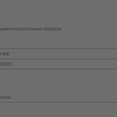
wami o różnych klasach obciążenia
B-BAK
000655
obrania