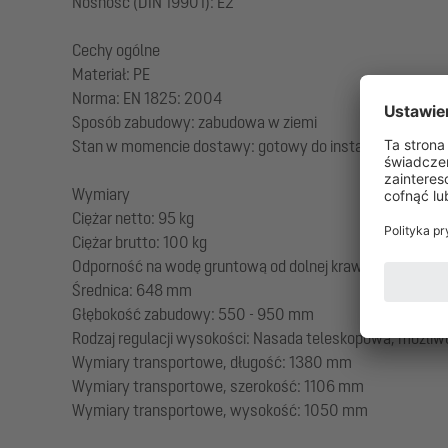
Nośność (DIN 19901): E2
Cechy ogólne
Materiał: PE
Norma: EN 1825: 2004
Sposób zabudowy: zabudowa w ziemi
Stan w momencie dostawy: gotowy do instalacji (części łą
Wymiary
Ciężar netto: 95 kg
Ciężar brutto: 100 kg
Odporność na wodę gruntową od dolnej krawędzi dna: 5
Średnica: 648 mm
Głębokość zabudowy: 550 - 950 mm
Rodzaj regulacji wysokości: Nasada teleskopowa, możliwo
Wymiary transportowe, długość: 1380 mm
Wymiary transportowe, szerokość: 1106 mm
Wymiary transportowe, wysokość: 1050 mm