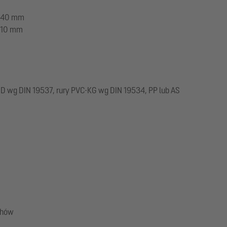
 540 mm
 610 mm
 wg DIN 19537, rury PVC-KG wg DIN 19534, PP lub AS
chów