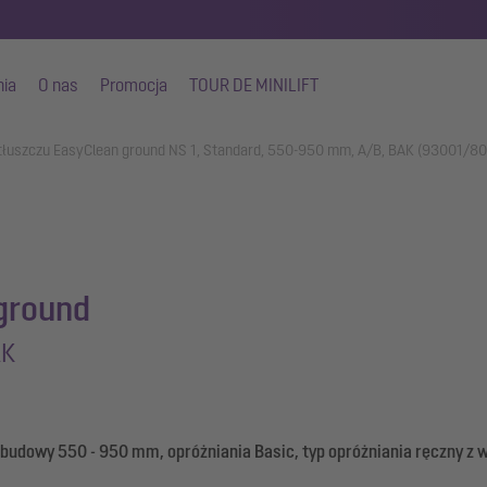
nia
O nas
Promocja
TOUR DE MINILIFT
 tłuszczu EasyClean ground NS 1, Standard, 550-950 mm, A/B, BAK (93001/8
ground
AK
budowy 550 - 950 mm, opróżniania Basic, typ opróżniania ręczny z 