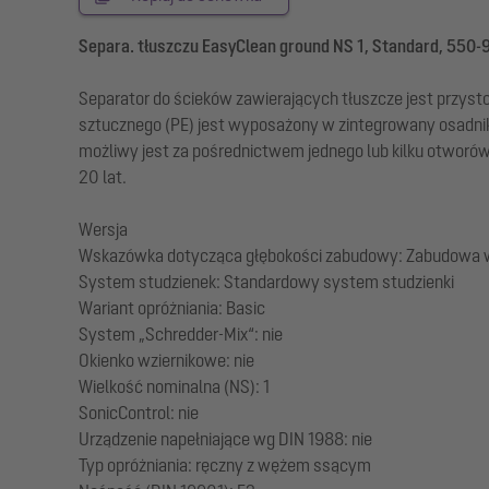
Separa. tłuszczu EasyClean ground NS 1, Standard, 550
Separator do ścieków zawierających tłuszcze jest przys
sztucznego (PE) jest wyposażony w zintegrowany osadnik 
możliwy jest za pośrednictwem jednego lub kilku otworó
20 lat.
Wersja
Wskazówka dotycząca głębokości zabudowy: Zabudowa w 
System studzienek: Standardowy system studzienki
Wariant opróżniania: Basic
System „Schredder-Mix“: nie
Okienko wziernikowe: nie
Wielkość nominalna (NS): 1
SonicControl: nie
Urządzenie napełniające wg DIN 1988: nie
Typ opróżniania: ręczny z wężem ssącym