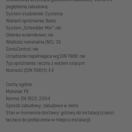
pogłębioną zabudową
System studzienek: Cysterna
Wariant opróżniania: Basic
System „Schredder-Mix“: nie
Okienko wziernikowe: nie
Wielkość nominalna (NS): 35
SonicControl: nie
Urządzenie napełniające wg DIN 1988: nie
Typ opróżniania: ręczny z wężem ssącym
Nośność (DIN 19901): E4
Cechy ogólne
Materiał: PE
Norma: EN 1825: 2004
Sposób zabudowy: zabudowa w ziemi
Stan w momencie dostawy: gotowy do instalacji (części
łączące do podłączenia w miejscu instalacji)