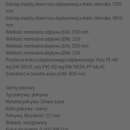
Odstęp między dnem rury odpływowej a dnem zbiornika: 1700
mm
Odstęp między dnem rury dopływowej a dnem zbiornika: 1800
mm
Wielkość nominalna odpływu (DA): 250 mm
Wielkość nominalna odpływu (DN): 250
Wielkość nominalna dopływu (DA): 250 mm
Wielkość nominalna dopływu (DN): 250
Przyłącze króćca dopływowego/odpływowego: Rury PE-HD
wg DIN 19537, rury PVC-KG wg DIN 19534, PP lub AS
Szerokość w świetle włazu (LW): 800 mm
Cechy pokrywy
Typ pokrywy: pokrywa
Materiał pokrywy: Żeliwo szare
Kolor pokrywy: czarny
Pokrywy, Wysokość: 121 mm
Blokada: zaryglowany
Klasa obciążenia: D 400 (EN 124)