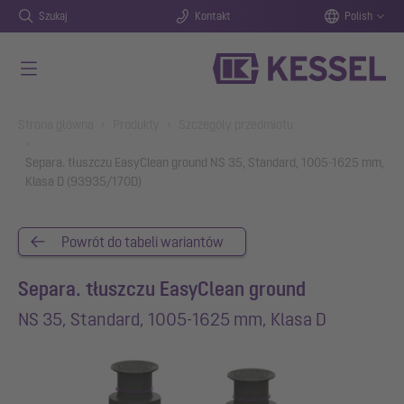
Szukaj
Kontakt
Polish
Przejdź do głównej treści
You are here:
Strona główna
Produkty
Szczegóły przedmiotu
Separa. tłuszczu EasyClean ground NS 35, Standard, 1005-1625 mm,
Klasa D (93935/170D)
Powrót do tabeli wariantów
Separa. tłuszczu EasyClean ground
NS 35, Standard, 1005-1625 mm, Klasa D