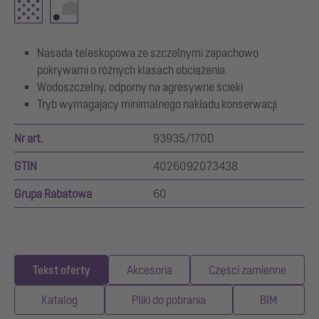
Nasada teleskopowa ze szczelnymi zapachowo
pokrywami o różnych klasach obciążenia
Wodoszczelny, odporny na agresywne ścieki
Tryb wymagający minimalnego nakładu konserwacji
Nr art.
93935/170D
GTIN
4026092073438
Grupa Rabatowa
60
Tekst oferty
Akcesoria
Części zamienne
Katalog
Pliki do pobrania
BIM