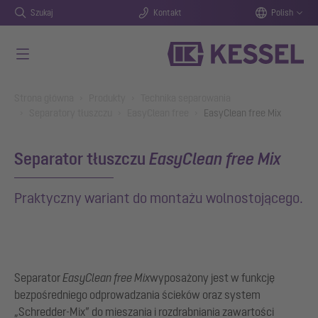
Szukaj
Kontakt
Polish
Przejdź do głównej treści
You are here:
Strona główna
Produkty
Technika separowania
Separatory tłuszczu
EasyClean free
EasyClean free Mix
Separator tłuszczu
EasyClean free Mix
Praktyczny wariant do montażu wolnostojącego.
Separator
EasyClean free Mix
wyposażony jest w funkcję
bezpośredniego odprowadzania ścieków oraz system
„Schredder-Mix” do mieszania i rozdrabniania zawartości