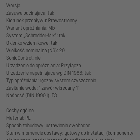
Wersja
Zasuwa odcinająca: tak
Kierunek przepływu: Prawostronny
Wariant opróżniania: Mix
System „Schredder-Mix“: tak
Okienko wziernikowe: tak
Wielkość nominalna (NS): 20
SonicControl: nie
Urządzenie do opróżniania: Przyłącze
Urządzenie napełniające wg DIN 1988: tak
Typ opróżniania: ręczny system czyszczenia
Zasilanie wodą: 1 zawór wkręcany 1"
Nośność (DIN 19901): F3
Cechy ogólne
Materiał: PE
Sposób zabudowy: ustawienie swobodne
Stan w momencie dostawy: gotowy do instalacji (komponenty