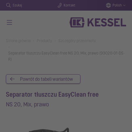
Szukaj
Kontakt
Polish
Przejdź do głównej treści
You are here:
Strona główna
Produkty
Szczegóły przedmiotu
Separator tłuszczu EasyClean free NS 20, Mix, prawo (93020-01-DS-
R)
Powrót do tabeli wariantów
Separator tłuszczu EasyClean free
NS 20, Mix, prawo