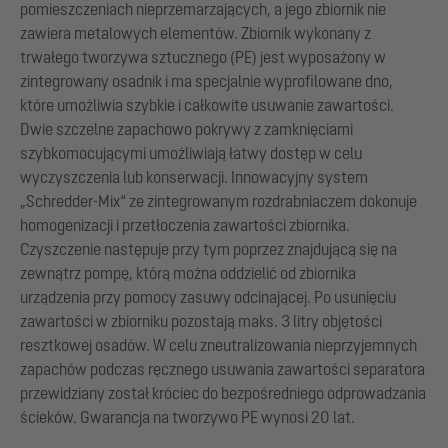
pomieszczeniach nieprzemarzających, a jego zbiornik nie
zawiera metalowych elementów. Zbiornik wykonany z
trwałego tworzywa sztucznego (PE) jest wyposażony w
zintegrowany osadnik i ma specjalnie wyprofilowane dno,
które umożliwia szybkie i całkowite usuwanie zawartości.
Dwie szczelne zapachowo pokrywy z zamknięciami
szybkomocującymi umożliwiają łatwy dostęp w celu
wyczyszczenia lub konserwacji. Innowacyjny system
„Schredder-Mix“ ze zintegrowanym rozdrabniaczem dokonuje
homogenizacji i przetłoczenia zawartości zbiornika.
Czyszczenie następuje przy tym poprzez znajdującą się na
zewnątrz pompę, którą można oddzielić od zbiornika
urządzenia przy pomocy zasuwy odcinającej. Po usunięciu
zawartości w zbiorniku pozostają maks. 3 litry objętości
resztkowej osadów. W celu zneutralizowania nieprzyjemnych
zapachów podczas ręcznego usuwania zawartości separatora
przewidziany został króciec do bezpośredniego odprowadzania
ścieków. Gwarancja na tworzywo PE wynosi 20 lat.