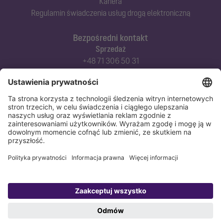
Kariera
Regulamin świadczenia usług drogą elektroniczną
Bezpośredni kontakt
Sprzedaż
+48 71 306 50 31
Doradztwo techniczne
+48 71 306 50 42
Serwis techniczny
+48 71 306 50 51
Polityka prywatności
Stopka redakcyjna
Copyright 1998-2026 KESSEL Sp. z o.o., ul. Innowacyjna 2, Biskupice Podgórne,
55-040 Kobierzyce