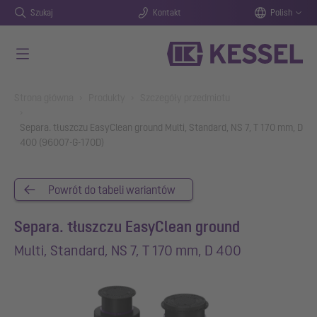
Szukaj
Kontakt
Polish
Przejdź do głównej treści
You are here:
Strona główna
Produkty
Szczegóły przedmiotu
Separa. tłuszczu EasyClean ground Multi, Standard, NS 7, T 170 mm, D
400 (96007-G-170D)
Powrót do tabeli wariantów
Separa. tłuszczu EasyClean ground
Multi, Standard, NS 7, T 170 mm, D 400