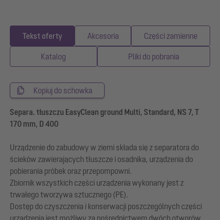
Tekst oferty
Akcesoria
Części zamienne
Katalog
Pliki do pobrania
Kopiuj do schowka
Separa. tłuszczu EasyClean ground Multi, Standard, NS 7, T
170 mm, D 400
Urządzenie do zabudowy w ziemi składa się z separatora do
ścieków zawierających tłuszcze i osadnika, urządzenia do
pobierania próbek oraz przepompowni.
Zbiornik wszystkich części urządzenia wykonany jest z
trwałego tworzywa sztucznego (PE).
Dostęp do czyszczenia i konserwacji poszczególnych części
urządzenia jest możliwy za pośrednictwem dwóch otworów