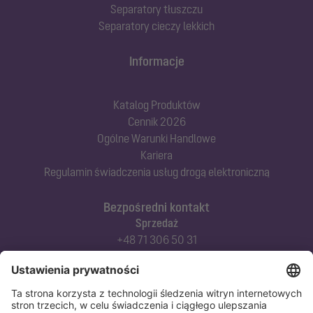
Separatory tłuszczu
Separatory cieczy lekkich
Informacje
Katalog Produktów
Cennik 2026
Ogólne Warunki Handlowe
Kariera
Regulamin świadczenia usług drogą elektroniczną
Bezpośredni kontakt
Sprzedaż
+48 71 306 50 31
Doradztwo techniczne
+48 71 306 50 42
Serwis techniczny