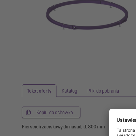
Tekst oferty
Katalog
Pliki do pobrania
Kopiuj do schowka
Pierścień zaciskowy do nasad, d: 800 mm