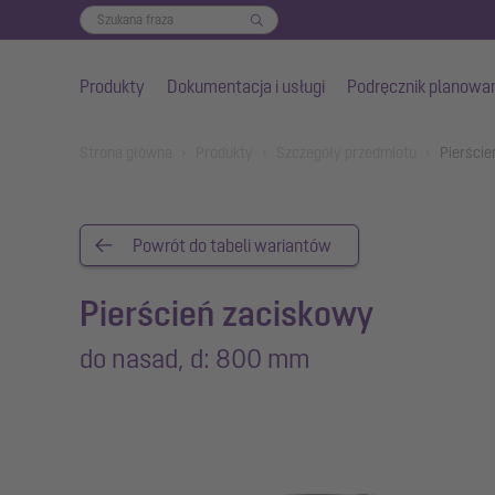
Produkty
Dokumentacja i usługi
Podręcznik planowa
Przejdź do głównej treści
You are here:
Strona główna
Produkty
Szczegóły przedmiotu
Pierście
Powrót do tabeli wariantów
Pierścień zaciskowy
do nasad, d: 800 mm