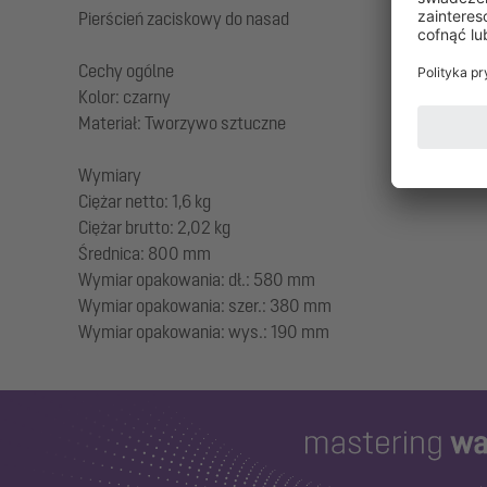
Pierścień zaciskowy do nasad
Cechy ogólne
Kolor: czarny
Materiał: Tworzywo sztuczne
Wymiary
Ciężar netto: 1,6 kg
Ciężar brutto: 2,02 kg
Średnica: 800 mm
Wymiar opakowania: dł.: 580 mm
Wymiar opakowania: szer.: 380 mm