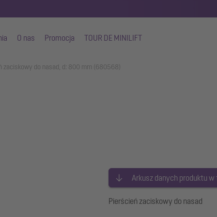
nia
O nas
Promocja
TOUR DE MINILIFT
ń zaciskowy do nasad, d: 800 mm (680568)
Arkusz danych produktu w
Pierścień zaciskowy do nasad