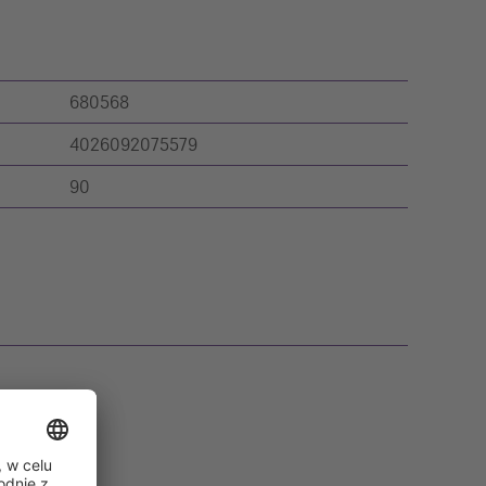
680568
4026092075579
90