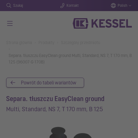
Szukaj
Kontakt
Polish
Przejdź do głównej treści
You are here:
Strona główna
Produkty
Szczegóły przedmiotu
Separa. tłuszczu EasyClean ground Multi, Standard, NS 7, T 170 mm, B
125 (96007-G-170B)
Powrót do tabeli wariantów
Separa. tłuszczu EasyClean ground
Multi, Standard, NS 7, T 170 mm, B 125