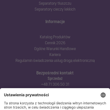
Separatory tłuszczu
Separatory cieczy lekkich
Informacje
Katalog Produktów
Cennik 2026
Ogólne Warunki Handlowe
Kariera
Regulamin świadczenia usług drogą elektroniczną
Bezpośredni kontakt
Sprzedaż
+48 71 306 50 31
Doradztwo techniczne
+48 71 306 50 42
Serwis techniczny