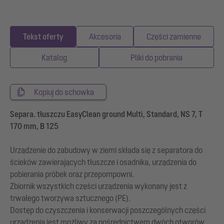
Tekst oferty
Akcesoria
Części zamienne
Katalog
Pliki do pobrania
Kopiuj do schowka
Separa. tłuszczu EasyClean ground Multi, Standard, NS 7, T
170 mm, B 125
Urządzenie do zabudowy w ziemi składa się z separatora do
ścieków zawierających tłuszcze i osadnika, urządzenia do
pobierania próbek oraz przepompowni.
Zbiornik wszystkich części urządzenia wykonany jest z
trwałego tworzywa sztucznego (PE).
Dostęp do czyszczenia i konserwacji poszczególnych części
urządzenia jest możliwy za pośrednictwem dwóch otworów