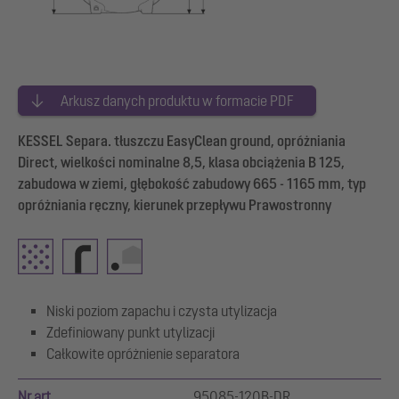
Arkusz danych produktu w formacie PDF
KESSEL Separa. tłuszczu EasyClean ground, opróżniania
Direct, wielkości nominalne 8,5, klasa obciążenia B 125,
zabudowa w ziemi, głębokość zabudowy 665 - 1165 mm, typ
opróżniania ręczny, kierunek przepływu Prawostronny
Niski poziom zapachu i czysta utylizacja
Zdefiniowany punkt utylizacji
Całkowite opróżnienie separatora
Nr art.
95085-120B-DR