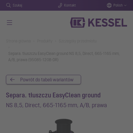
Szukaj
Kontakt
Polish
Przejdź do głównej treści
You are here:
Strona główna
Produkty
Szczegóły przedmiotu
Separa. tłuszczu EasyClean ground NS 8,5, Direct, 665-1165 mm,
A/B, prawa (95085-120B-DR)
Powrót do tabeli wariantów
Separa. tłuszczu EasyClean ground
NS 8,5, Direct, 665-1165 mm, A/B, prawa