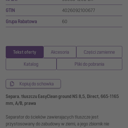
GTIN
4026092100677
Grupa Rabatowa
60
Tekst oferty
Akcesoria
Części zamienne
Katalog
Pliki do pobrania
Kopiuj do schowka
Separa. tłuszczu EasyClean ground NS 8,5, Direct, 665-1165
mm, A/B, prawa
Separator do ścieków zawierających tłuszcze jest
przystosowany do zabudowy w ziemi, a jego zbiornik nie