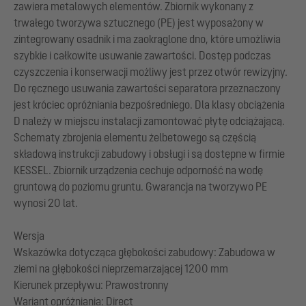
zawiera metalowych elementów. Zbiornik wykonany z
trwałego tworzywa sztucznego (PE) jest wyposażony w
zintegrowany osadnik i ma zaokrąglone dno, które umożliwia
szybkie i całkowite usuwanie zawartości. Dostęp podczas
czyszczenia i konserwacji możliwy jest przez otwór rewizyjny.
Do ręcznego usuwania zawartości separatora przeznaczony
jest króciec opróżniania bezpośredniego. Dla klasy obciążenia
D należy w miejscu instalacji zamontować płytę odciążającą.
Schematy zbrojenia elementu żelbetowego są częścią
składową instrukcji zabudowy i obsługi i są dostępne w firmie
KESSEL. Zbiornik urządzenia cechuje odporność na wodę
gruntową do poziomu gruntu. Gwarancja na tworzywo PE
wynosi 20 lat.
Wersja
Wskazówka dotycząca głębokości zabudowy: Zabudowa w
ziemi na głębokości nieprzemarzającej 1200 mm
Kierunek przepływu: Prawostronny
Wariant opróżniania: Direct