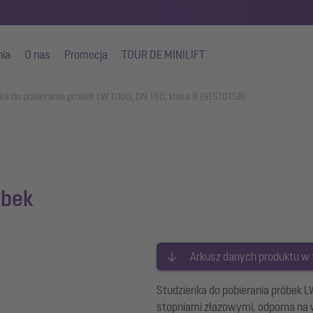
nia
O nas
Promocja
TOUR DE MINILIFT
ka do pobierania próbek LW 1000, DN 150, klasa B (9151015B)
óbek
Arkusz danych produktu w
Studzienka do pobierania próbek 
stopniami złazowymi, odporna na 