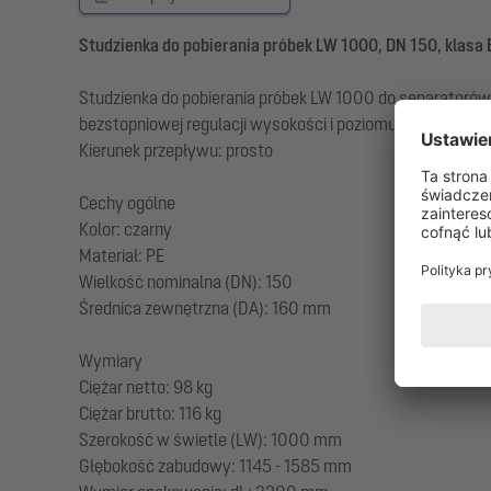
Studzienka do pobierania próbek LW 1000, DN 150, klasa 
Studzienka do pobierania próbek LW 1000 do separatorów
bezstopniowej regulacji wysokości i poziomu, pokrywa z 
Kierunek przepływu: prosto
Cechy ogólne
Kolor: czarny
Materiał: PE
Wielkość nominalna (DN): 150
Średnica zewnętrzna (DA): 160 mm
Wymiary
Ciężar netto: 98 kg
Ciężar brutto: 116 kg
Szerokość w świetle (LW): 1000 mm
Głębokość zabudowy: 1145 - 1585 mm