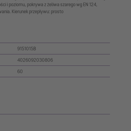
ści i poziomu, pokrywa z żeliwa szarego wg EN 124,
ania. Kierunek przepływu: prosto
9151015B
4026092030806
60