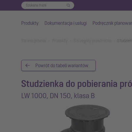
Produkty
Dokumentacja i usługi
Podręcznik planowa
Przejdź do głównej treści
You are here:
Strona główna
Produkty
Szczegóły przedmiotu
Studzien
Powrót do tabeli wariantów
Studzienka do pobierania pr
LW 1000, DN 150, klasa B