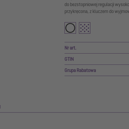
do bezstopniowej regulacji wysoko
przykręcona, z kluczem do wyjmow
Nr art.
GTIN
Grupa Rabatowa
M