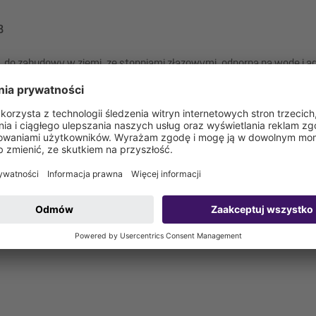
B
, do zabudowy w ziemi, ze stopniami złazowymi, odporna na wodę i 
żeliwa szarego wg EN 124, przykręcona, z kluczem do wyjmowania.