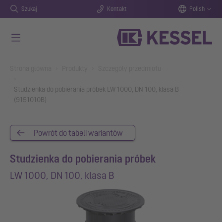
Szukaj
Kontakt
Polish
Przejdź do głównej treści
You are here:
Strona główna
Produkty
Szczegóły przedmiotu
Studzienka do pobierania próbek LW 1000, DN 100, klasa B
(9151010B)
Powrót do tabeli wariantów
Studzienka do pobierania próbek
LW 1000, DN 100, klasa B