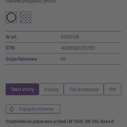
Kierunek przepływu: prosto
Nr art.
9151010B
GTIN
4026092030783
Grupa Rabatowa
60
Tekst oferty
Katalog
Pliki do pobrania
BIM
Kopiuj do schowka
Studzienka do pobierania próbek LW 1000, DN 100, klasa B