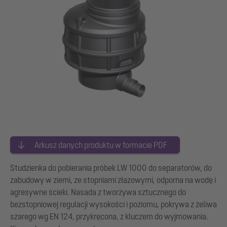
Arkusz danych produktu w formacie PDF
Studzienka do pobierania próbek LW 1000 do separatorów, do
zabudowy w ziemi, ze stopniami złazowymi, odporna na wodę i
agresywne ścieki. Nasada z tworzywa sztucznego do
bezstopniowej regulacji wysokości i poziomu, pokrywa z żeliwa
szarego wg EN 124, przykręcona, z kluczem do wyjmowania.