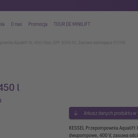
nia
O nas
Promocja
TOUR DE MINILIFT
ownia Aqualift XL 450 l Duo, SPF 3000-S1, Zasuwa odcinająca (11116)
450 l
a
Arkusz danych produktu w
KESSEL Przepompownia Aqualift XL
dwupompowe, 400 V, zasuwa odcin