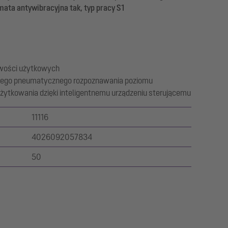
ata antywibracyjna tak, typ pracy S1
iwości użytkowych
cznego pneumatycznego rozpoznawania poziomu
ytkowania dzięki inteligentnemu urządzeniu sterującemu
11116
4026092057834
50