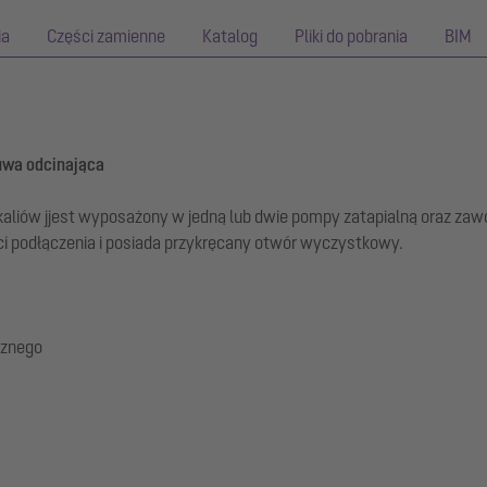
ia
Części zamienne
Katalog
Pliki do pobrania
BIM
uwa odcinająca
ekaliów jjest wyposażony w jedną lub dwie pompy zatapialną oraz za
i podłączenia i posiada przykręcany otwór wyczystkowy.
cznego