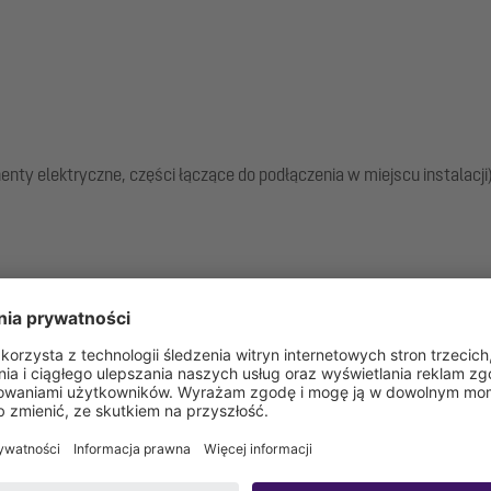
ty elektryczne, części łączące do podłączenia w miejscu instalacji