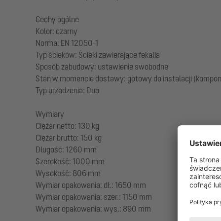
Cechy ogólne
Kolor: czarny
Norma: EN 12050-1
Typ ścieków: Ścieki zawierające fekalia
Sposób zabudowy: ustawienie swobodne
Stan w momencie dostawy: gotowy do instalacji (komponen
Typ urządzenia: Duo
Wymiary
Ciężar netto: 130 kg
Ciężar brutto: 150 kg
Długość: 1260 mm
Szerokość: 1000 mm
Wysokość: 806 mm
Wymiar opakowania: dł.: 1650 mm
Wymiar opakowania: szer.: 1150 mm
Wymiar opakowania: wys.: 890 mm