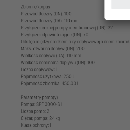
Zbiornik/korpus
Przewód tłoczny (DN): 100
Przewód tłoczny (DA): 110 mm
Przyłącze ręcznej pompy membranowej (DN): 32
Przyłącze odpowietrzające (DN): 70
Odstęp między środkiem rury odpływowej a dnem zbiorn
Maks. otwór na dopływ (DN): 200
Wielkość dopływu (DA): 110 mm
Wielkość nominalna dopływu (DN): 100
Liczba dopływów: 1
Pojemność użytkowa: 250 l
Pojemność zbiornika: 450,00 l
Parametry pomp(y)
Pompa: SPF 3000-S1
Liczba pomp: 2
Ciężar, pompa: 24 kg
Klasa ochrony: I