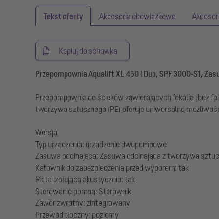
Tekst oferty
Akcesoria obowiązkowe
Akcesor
Kopiuj do schowka
Przepompownia Aqualift XL 450 l Duo, SPF 3000-S1, Zas
Przepompownia do ścieków zawierających fekalia i bez f
tworzywa sztucznego (PE) oferuje uniwersalne możliwośc
Wersja
Typ urządzenia: urządzenie dwupompowe
Zasuwa odcinająca: Zasuwa odcinająca z tworzywa sztu
Kątownik do zabezpieczenia przed wyporem: tak
Mata izolująca akustycznie: tak
Sterowanie pompą: Sterownik
Zawór zwrotny: zintegrowany
Przewód tłoczny: poziomy