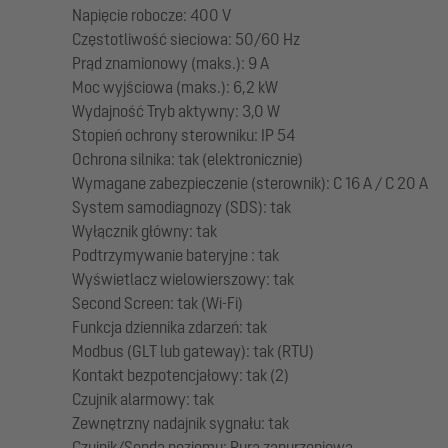
Napięcie robocze: 400 V
Częstotliwość sieciowa: 50/60 Hz
Prąd znamionowy (maks.): 9 A
Moc wyjściowa (maks.): 6,2 kW
Wydajność Tryb aktywny: 3,0 W
Stopień ochrony sterowniku: IP 54
Ochrona silnika: tak (elektronicznie)
Wymagane zabezpieczenie (sterownik): C 16 A / C 20 A
System samodiagnozy (SDS): tak
Wyłącznik główny: tak
Podtrzymywanie bateryjne : tak
Wyświetlacz wielowierszowy: tak
Second Screen: tak (Wi-Fi)
Funkcja dziennika zdarzeń: tak
Modbus (GLT lub gateway): tak (RTU)
Kontakt bezpotencjałowy: tak (2)
Czujnik alarmowy: tak
Zewnętrzny nadajnik sygnału: tak
Czujnik/Sonda poziomu: Rura zanurzeniowa