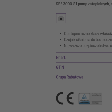
SPF 3000-S1 pomp zatapialnych, m
Dostępne różne klasy właśc
Czujnik ciśnienia do bezpie
Najwyższe bezpieczeństwo uż
Nr art.
GTIN
Grupa Rabatowa