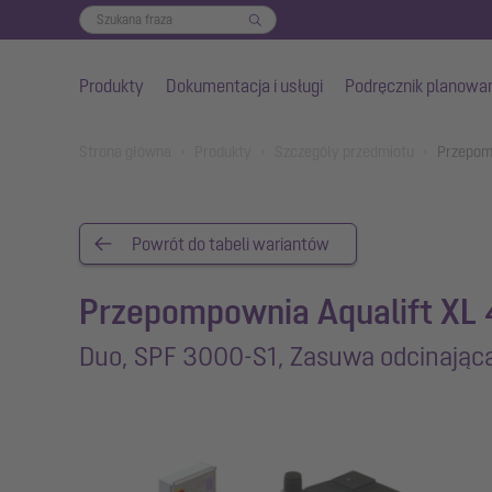
Produkty
Dokumentacja i usługi
Podręcznik planowa
Przejdź do głównej treści
You are here:
Strona główna
Produkty
Szczegóły przedmiotu
Przepomp
Powrót do tabeli wariantów
Przepompownia Aqualift XL 
Duo, SPF 3000-S1, Zasuwa odcinając