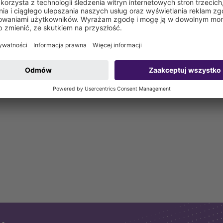
skowymi, do adaptera przyłączeniowego i przewodów tłocznych z 