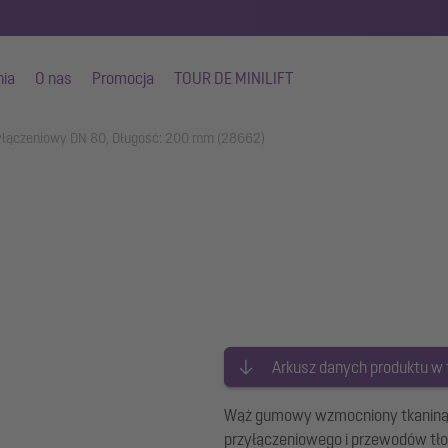
nia
O nas
Promocja
TOUR DE MINILIFT
yłączeniowy DN 80, Długość: 200 mm (28662)
Arkusz danych produktu w
Wąż gumowy wzmocniony tkaniną,
przyłączeniowego i przewodów tło