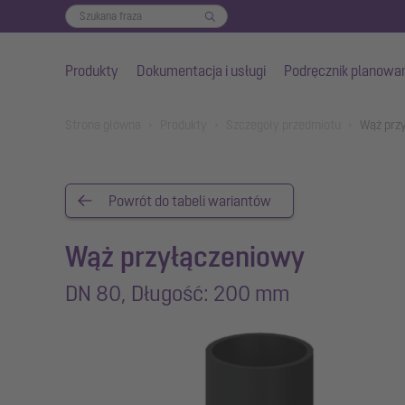
Produkty
Dokumentacja i usługi
Podręcznik planowa
Przejdź do głównej treści
You are here:
Strona główna
Produkty
Szczegóły przedmiotu
Wąż prz
Powrót do tabeli wariantów
Wąż przyłączeniowy
DN 80, Długość: 200 mm