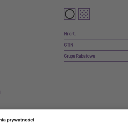
Nr art.
GTIN
Grupa Rabatowa
M