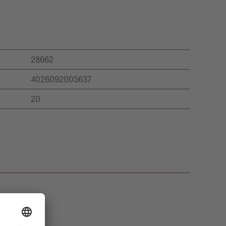
28662
4026092005637
20