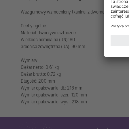
Wąż gumowy wzmocniony tkaniną, z dwoma opaskami zaci
Cechy ogólne
Materiał: Tworzywo sztuczne
Wielkość nominalna (DN): 80
Średnica zewnętrzna (DA): 90 mm
Wymiary
Ciężar netto: 0,61 kg
Ciężar brutto: 0,72 kg
Długość: 200 mm
Wymiar opakowania: dł.: 218 mm
Wymiar opakowania: szer.: 120 mm