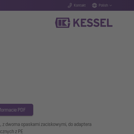
Kontakt
Polish
 formacie PDF
 z dwoma opaskami zaciskowymi, do adaptera
cznych z PE