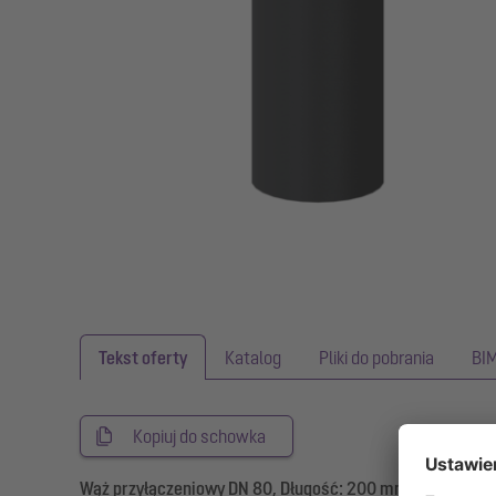
Tekst oferty
Katalog
Pliki do pobrania
BI
Kopiuj do schowka
Wąż przyłączeniowy DN 80, Długość: 200 mm