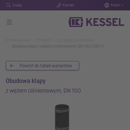
Szukaj
Kontakt
Polish
Przejdź do głównej treści
You are here:
Strona główna
Produkty
Szczegóły przedmiotu
Obudowa klapy z wężem ciśnieniowym, DN 100 (28677)
Powrót do tabeli wariantów
Obudowa klapy
z wężem ciśnieniowym, DN 100