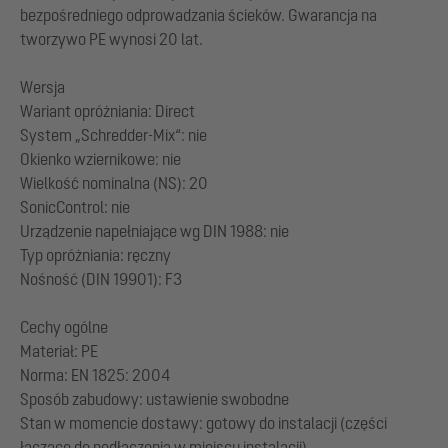
bezpośredniego odprowadzania ścieków. Gwarancja na
tworzywo PE wynosi 20 lat.
Wersja
Wariant opróżniania: Direct
System „Schredder-Mix“: nie
Okienko wziernikowe: nie
Wielkość nominalna (NS): 20
SonicControl: nie
Urządzenie napełniające wg DIN 1988: nie
Typ opróżniania: ręczny
Nośność (DIN 19901): F3
Cechy ogólne
Materiał: PE
Norma: EN 1825: 2004
Sposób zabudowy: ustawienie swobodne
Stan w momencie dostawy: gotowy do instalacji (części
łączące do podłączenia w miejscu instalacji)