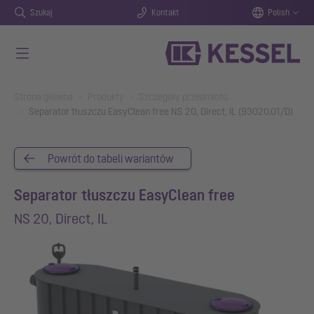
Szukaj
Kontakt
Polish
Przejdź do głównej treści
You are here:
Strona główna
Produkty
Szczegóły przedmiotu
Separator tłuszczu EasyClean free NS 20, Direct, IL (93020.01/D)
Powrót do tabeli wariantów
Separator tłuszczu EasyClean free
NS 20, Direct, IL