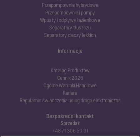
Przepompownie hybrydowe
Przepompownie i pompy
Wpusty i odpływy łazienkowe
Separatory tłuszczu
Separatory cieczy lekkich
Informacje
Katalog Produktów
Cennik 2026
Ogólne Warunki Handlowe
Kariera
Regulamin świadczenia usług drogą elektroniczną
Bezpośredni kontakt
Sprzedaż
+48 71 306 50 31