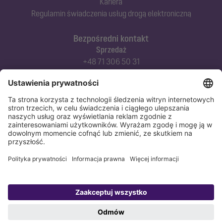
Kariera
Regulamin świadczenia usług drogą elektroniczną
Bezpośredni kontakt
Sprzedaż
+48 71 306 50 31
Doradztwo techniczne
+48 71 306 50 42
Serwis techniczny
+48 71 306 50 51
Polityka prywatności
Stopka redakcyjna
Copyright 1998-2026 KESSEL Sp. z o.o., ul. Innowacyjna 2, Biskupice Podgórne,
55-040 Kobierzyce