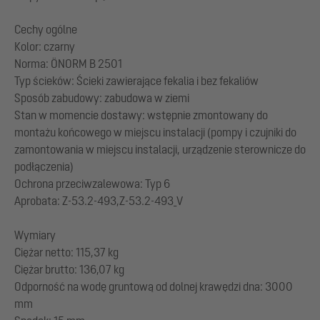
Cechy ogólne
Kolor: czarny
Norma: ÖNORM B 2501
Typ ścieków: Ścieki zawierające fekalia i bez fekaliów
Sposób zabudowy: zabudowa w ziemi
Stan w momencie dostawy: wstępnie zmontowany do
montażu końcowego w miejscu instalacji (pompy i czujniki do
zamontowania w miejscu instalacji, urządzenie sterownicze do
podłączenia)
Ochrona przeciwzalewowa: Typ 6
Aprobata: Z-53.2-493,Z-53.2-493_V
Wymiary
Ciężar netto: 115,37 kg
Ciężar brutto: 136,07 kg
Odporność na wodę gruntową od dolnej krawędzi dna: 3000
mm