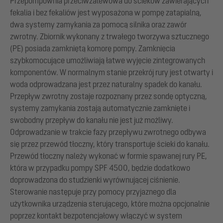
Przepompownia przeciwzalewowa do ścieków zawierających
fekalia i bez fekaliów jest wyposażona w pompę zatapialną,
dwa systemy zamykania za pomocą silnika oraz zawór
zwrotny. Zbiornik wykonany z trwałego tworzywa sztucznego
(PE) posiada zamkniętą komorę pompy. Zamknięcia
szybkomocujące umożliwiają łatwe wyjęcie zintegrowanych
komponentów. W normalnym stanie przekrój rury jest otwarty i
woda odprowadzana jest przez naturalny spadek do kanału.
Przepływ zwrotny zostaje rozpoznany przez sondę optyczną,
systemy zamykania zostają automatycznie zamknięte i
swobodny przepływ do kanału nie jest już możliwy.
Odprowadzanie w trakcie fazy przepływu zwrotnego odbywa
się przez przewód tłoczny, który transportuje ścieki do kanału.
Przewód tłoczny należy wykonać w formie spawanej rury PE,
która w przypadku pompy SPF 4500, będzie dodatkowo
doprowadzona do studzienki wyrównującej ciśnienie.
Sterowanie następuje przy pomocy przyjaznego dla
użytkownika urządzenia sterującego, które można opcjonalnie
poprzez kontakt bezpotencjałowy włączyć w system