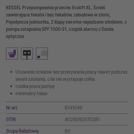
KESSEL Przepompownia przeciw. Ecolift XL, Ścieki
zawierające fekalia i bez fekaliów, zabudowa w ziemi,
Pojedyncza jednostka, 2 klapy zwrotne napędzane silnikiem, z
pompą zatapialną SPF 1500-S1, czujnik alarmu z Sonda
optyczna
Usuwanie ścieków bez przerywania pracy nawet podczas
awarii zasilania, o ile nie występuje cofka
rzadka praca pompy
minimalny hałas
Nr art.
8741049
GTIN
4026092070581
Grupa Rabatowa
60