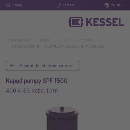
Szukaj
Kontakt
Polish
Przejdź do głównej treści
You are here:
Strona główna
Produkty
Szczegóły przedmiotu
Napęd pompy SPF 1500 400 V, S3, kabel 10 m (680098)
Powrót do tabeli wariantów
Napęd pompy SPF 1500
400 V, S3, kabel 10 m