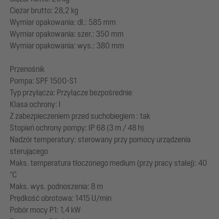
Ciężar brutto: 28,2 kg
Wymiar opakowania: dł.: 585 mm
Wymiar opakowania: szer.: 350 mm
Wymiar opakowania: wys.: 380 mm
Przenośnik
Pompa: SPF 1500-S1
Typ przyłącza: Przyłącze bezpośrednie
Klasa ochrony: I
Z zabezpieczeniem przed suchobiegiem : tak
Stopień ochrony pompy: IP 68 (3 m / 48 h)
Nadzór temperatury: sterowany przy pomocy urządzenia
sterującego
Maks. temperatura tłoczonego medium (przy pracy stałej): 40
°C
Maks. wys. podnoszenia: 8 m
Prędkość obrotowa: 1415 U/min
Pobór mocy P1: 1,4 kW