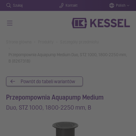
Szukaj
Kontakt
Polish
Przejdź do głównej treści
You are here:
Strona główna
Produkty
Szczegóły przedmiotu
Przepompownia Aquapump Medium Duo, STZ 1000, 1800-2250 mm,
B (826731B)
Powrót do tabeli wariantów
Przepompownia Aquapump Medium
Duo, STZ 1000, 1800-2250 mm, B