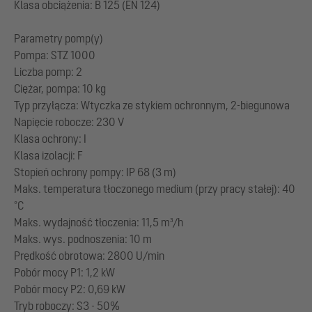
Klasa obciążenia: B 125 (EN 124)
Parametry pomp(y)
Pompa: STZ 1000
Liczba pomp: 2
Ciężar, pompa: 10 kg
Typ przyłącza: Wtyczka ze stykiem ochronnym, 2-biegunowa
Napięcie robocze: 230 V
Klasa ochrony: I
Klasa izolacji: F
Stopień ochrony pompy: IP 68 (3 m)
Maks. temperatura tłoczonego medium (przy pracy stałej): 40
°C
Maks. wydajność tłoczenia: 11,5 m³/h
Maks. wys. podnoszenia: 10 m
Prędkość obrotowa: 2800 U/min
Pobór mocy P1: 1,2 kW
Pobór mocy P2: 0,69 kW
Tryb roboczy: S3 - 50%