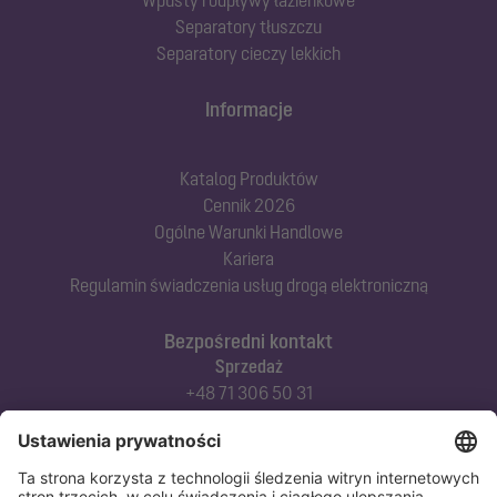
Separatory tłuszczu
Separatory cieczy lekkich
Informacje
Katalog Produktów
Cennik 2026
Ogólne Warunki Handlowe
Kariera
Regulamin świadczenia usług drogą elektroniczną
Bezpośredni kontakt
Sprzedaż
+48 71 306 50 31
Doradztwo techniczne
+48 71 306 50 42