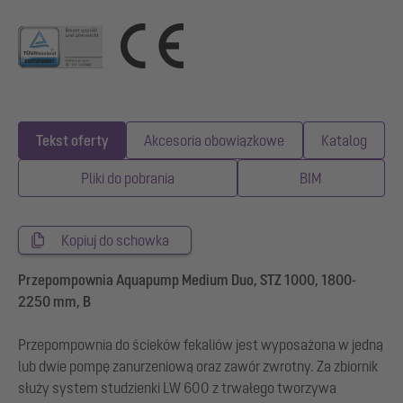
Tekst oferty
Akcesoria obowiązkowe
Katalog
Pliki do pobrania
BIM
Kopiuj do schowka
Przepompownia Aquapump Medium Duo, STZ 1000, 1800-
2250 mm, B
Przepompownia do ścieków fekaliów jest wyposażona w jedną
lub dwie pompę zanurzeniową oraz zawór zwrotny. Za zbiornik
służy system studzienki LW 600 z trwałego tworzywa