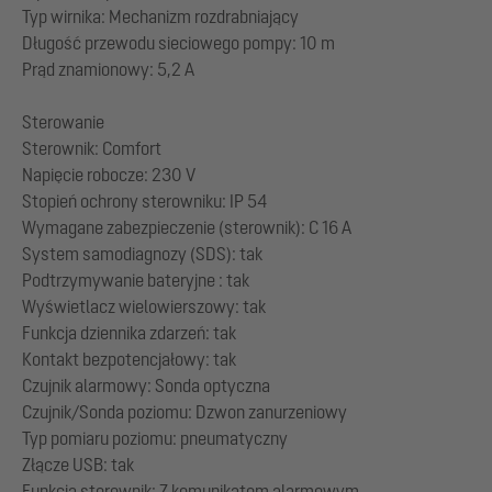
Typ wirnika: Mechanizm rozdrabniający
Długość przewodu sieciowego pompy: 10 m
Prąd znamionowy: 5,2 A
Sterowanie
Sterownik: Comfort
Napięcie robocze: 230 V
Stopień ochrony sterowniku: IP 54
Wymagane zabezpieczenie (sterownik): C 16 A
System samodiagnozy (SDS): tak
Podtrzymywanie bateryjne : tak
Wyświetlacz wielowierszowy: tak
Funkcja dziennika zdarzeń: tak
Kontakt bezpotencjałowy: tak
Czujnik alarmowy: Sonda optyczna
Czujnik/Sonda poziomu: Dzwon zanurzeniowy
Typ pomiaru poziomu: pneumatyczny
Złącze USB: tak
Funkcja sterownik: Z komunikatem alarmowym