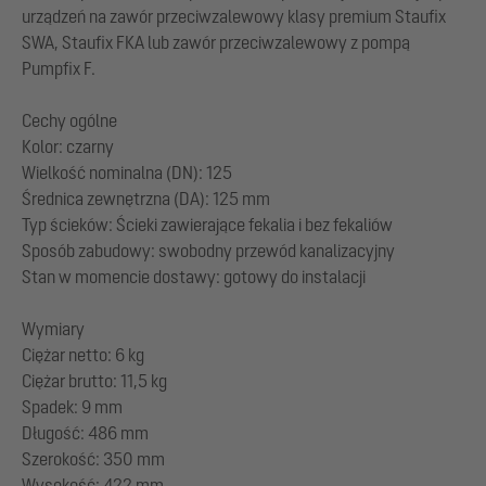
urządzeń na zawór przeciwzalewowy klasy premium Staufix
SWA, Staufix FKA lub zawór przeciwzalewowy z pompą
Pumpfix F.
Cechy ogólne
Kolor: czarny
Wielkość nominalna (DN): 125
Średnica zewnętrzna (DA): 125 mm
Typ ścieków: Ścieki zawierające fekalia i bez fekaliów
Sposób zabudowy: swobodny przewód kanalizacyjny
Stan w momencie dostawy: gotowy do instalacji
Wymiary
Ciężar netto: 6 kg
Ciężar brutto: 11,5 kg
Spadek: 9 mm
Długość: 486 mm
Szerokość: 350 mm
Wysokość: 422 mm