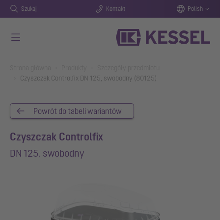
Szukaj
Kontakt
Polish
Przejdź do głównej treści
You are here:
Strona główna
Produkty
Szczegóły przedmiotu
Czyszczak Controlfix DN 125, swobodny (80125)
Powrót do tabeli wariantów
Czyszczak Controlfix
DN 125, swobodny