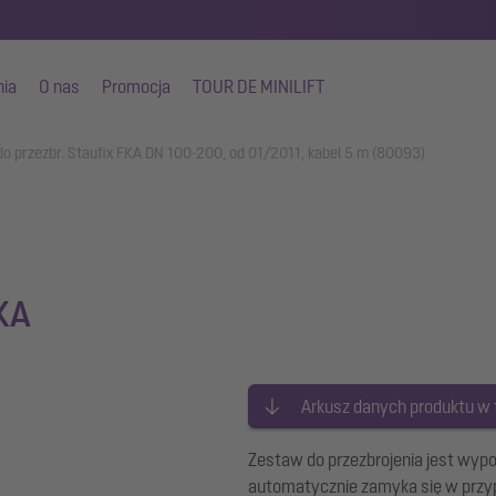
nia
O nas
Promocja
TOUR DE MINILIFT
o przezbr. Staufix FKA DN 100-200, od 01/2011, kabel 5 m (80093)
FKA
Arkusz danych produktu w
Zestaw do przezbrojenia jest wyp
automatycznie zamyka się w przy