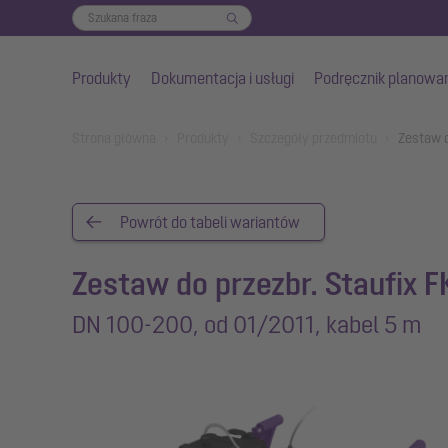
Produkty
Dokumentacja i usługi
Podręcznik planowa
Przejdź do głównej treści
You are here:
Strona główna
Produkty
Szczegóły przedmiotu
Zestaw d
Powrót do tabeli wariantów
Zestaw do przezbr. Staufix 
DN 100-200, od 01/2011, kabel 5 m