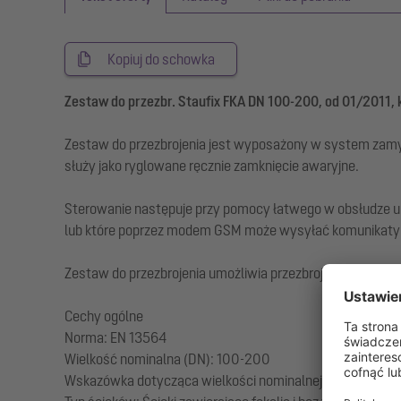
Kopiuj do schowka
Zestaw do przezbr. Staufix FKA DN 100-200, od 01/2011, 
Zestaw do przezbrojenia jest wyposażony w system zamy
służy jako ryglowane ręcznie zamknięcie awaryjne.
Sterowanie następuje przy pomocy łatwego w obsłudze u
lub które poprzez modem GSM może wysyłać komunikaty a
Zestaw do przezbrojenia umożliwia przezbrojenie Staufix
Cechy ogólne
Norma: EN 13564
Wielkość nominalna (DN): 100-200
Wskazówka dotycząca wielkości nominalnej: hydrauliczn