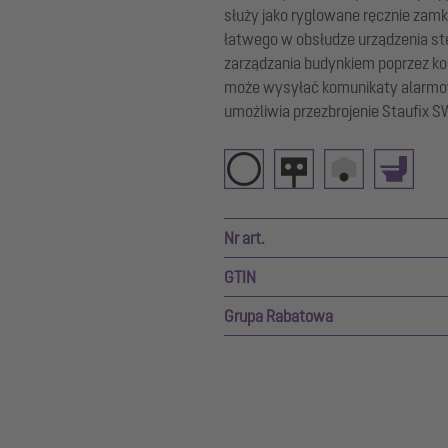
służy jako ryglowane ręcznie zam
łatwego w obsłudze urządzenia st
zarządzania budynkiem poprzez k
może wysyłać komunikaty alarmowe
umożliwia przezbrojenie Staufix S
Nr art.
GTIN
Grupa Rabatowa