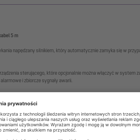
kabel 5 m
kania napędzany silnikiem, który automatycznie zamyka się w przy
rządzenia sterującego, które opcjonalnie można włączyć w system z
larmowe i zbiorcze sygnały awarii.
 SWA lub Controlfix na zawór przeciwzalewowy Staufix FKA.
ie odpowiada DN 150