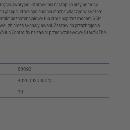
knięcie awaryjne. Sterowanie następuje przy pomocy
erującego, które opcjonalnie można włączyć w system
ontakt bezpotencjałowy lub które poprzez modem GSM
 i zbiorcze sygnały awarii. Zestaw do przezbrojenia
WA lub Controlfix na zawór przeciwzalewowy Staufix FKA.
80093
4026092048245
30