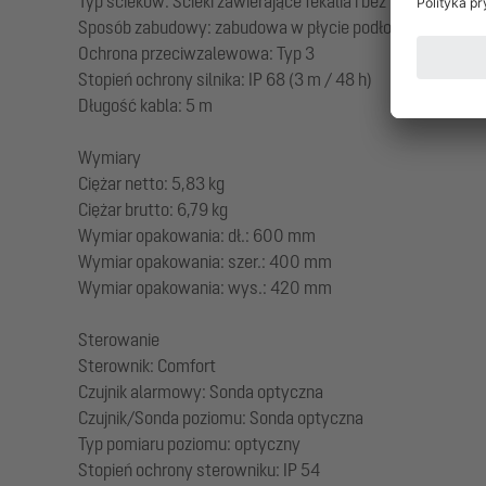
Typ ścieków: Ścieki zawierające fekalia i bez fekaliów
Sposób zabudowy: zabudowa w płycie podłogowej
Ochrona przeciwzalewowa: Typ 3
Stopień ochrony silnika: IP 68 (3 m / 48 h)
Długość kabla: 5 m
Wymiary
Ciężar netto: 5,83 kg
Ciężar brutto: 6,79 kg
Wymiar opakowania: dł.: 600 mm
Wymiar opakowania: szer.: 400 mm
Wymiar opakowania: wys.: 420 mm
Sterowanie
Sterownik: Comfort
Czujnik alarmowy: Sonda optyczna
Czujnik/Sonda poziomu: Sonda optyczna
Typ pomiaru poziomu: optyczny
Stopień ochrony sterowniku: IP 54