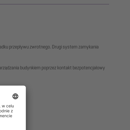
padku przepływu zwrotnego. Drugi system zamykania
arządzania budynkiem poprzez kontakt bezpotencjałowy