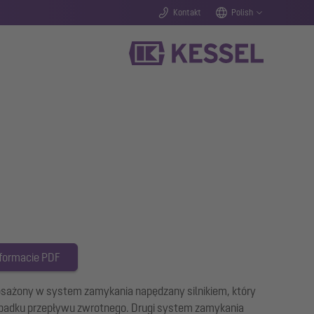
Kontakt
Polish
 formacie PDF
osażony w system zamykania napędzany silnikiem, który
padku przepływu zwrotnego. Drugi system zamykania