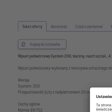
Tekst oferty
Akcesoria
Części zamienne
Kopiuj do schowka
Wpust podwórzowy System 200, boczny, ruszt szczel., A
Wpust podwórzowy wykonany z tworzywa sztucznego służ
Wersja
System: 200
Przepustowość (l/s) z nadpiętrzeniem 20 mm: 4,5
Cechy ogólne
Norma: EN 752