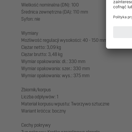
Wielkość nominalna (DN): 100
Średnica zewnętrzna (DA): 110 mm
Syfon: nie
Wymiary
Możliwość regulacji wysokości: 40 - 150 mm
Ciężar netto: 3,09 kg
Ciężar brutto: 3,48 kg
Wymiar opakowania: dł.: 330 mm
Wymiar opakowania: szer.: 330 mm
Wymiar opakowania: wys.: 375 mm
Zbiornik/korpus
Liczba odpływów: 1
Materiał korpusu wpustu: Tworzywo sztuczne
Wariant króćca: boczny
Cechy pokrywy
Typ pokrywy: Kratka szczelinowa okrągła