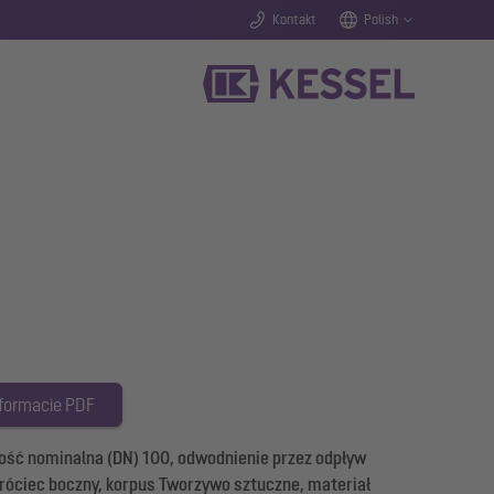
Kontakt
Polish
 formacie PDF
ść nominalna (DN) 100, odwodnienie przez odpływ
króciec boczny, korpus Tworzywo sztuczne, materiał