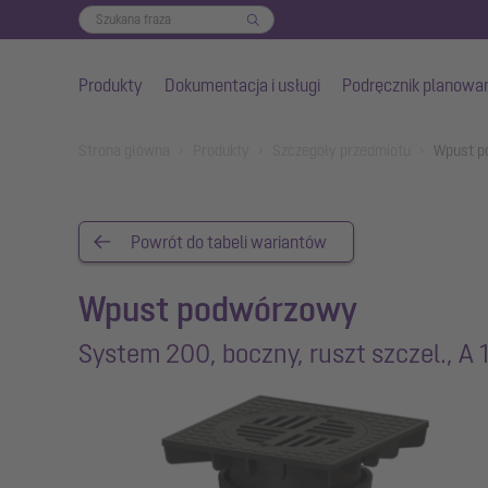
Produkty
Dokumentacja i usługi
Podręcznik planowa
Przejdź do głównej treści
You are here:
Strona główna
Produkty
Szczegóły przedmiotu
Wpust po
Powrót do tabeli wariantów
Wpust podwórzowy
System 200, boczny, ruszt szczel., A 