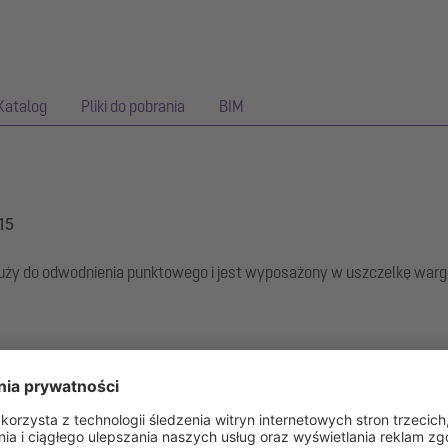
Katalog
Pliki do pobrania
BIM
 15
y do odwodnienia punktowego i jest wyposażony w uszczelkę wargo