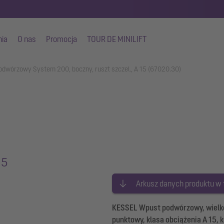
nia
O nas
Promocja
TOUR DE MINILIFT
dwórzowy System 200, boczny, ruszt szczel., A 15 (67020.30)
15
Arkusz danych produktu w
KESSEL Wpust podwórzowy, wielko
punktowy, klasa obciążenia A 15, 