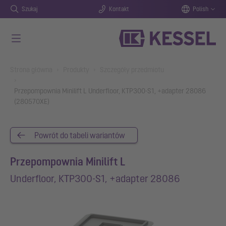
Szukaj
Kontakt
Polish
Przejdź do głównej treści
You are here:
Strona główna
Produkty
Szczegóły przedmiotu
Przepompownia Minilift L Underfloor, KTP300-S1, +adapter 28086
(280570XE)
Powrót do tabeli wariantów
Przepompownia Minilift L
Underfloor, KTP300-S1, +adapter 28086