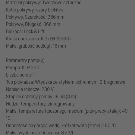
Materiał pokrywy: Tworzywo sztuczne
Kolor pokrywy: szary błękitny
Pokrywy, Szerokość: 366 mm
Pokrywy, Długość: 366 mm
Blokada: Lock & Lift
Klasa obciążenia: K 3 (EN 1253-1)
Maks. grubość podłogi : 16 mm
Parametry pomp(y)
Pompa: KTP 300
Liczba pomp: 1
Typ przyłącza: Wtyczka ze stykiem ochronnym, 2-biegunowa
Napięcie robocze: 230 V
Stopień ochrony pompy: IP 68 (3 m)
Nadzór temperatury: zintegrowany
Maks. temperatura tłoczonego medium (przy pracy stałej): 40
°C
Odporność na gorącą wodę, krótkotrwale (2 min.): 80 °C
Maks. wydajność tłoczenia: 8 m³/h