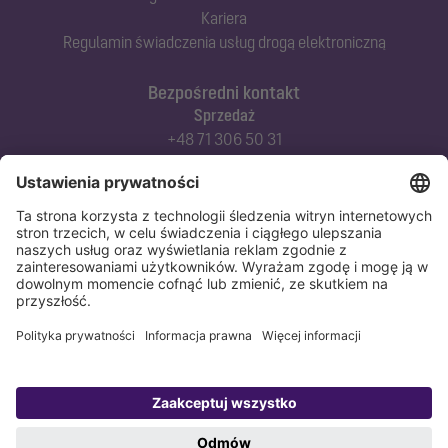
Kariera
Regulamin świadczenia usług drogą elektroniczną
Bezpośredni kontakt
Sprzedaż
+48 71 306 50 31
Doradztwo techniczne
+48 71 306 50 42
Serwis techniczny
+48 71 306 50 51
Polityka prywatności
Stopka redakcyjna
Copyright 1998-2026 KESSEL Sp. z o.o., ul. Innowacyjna 2, Biskupice Podgórne,