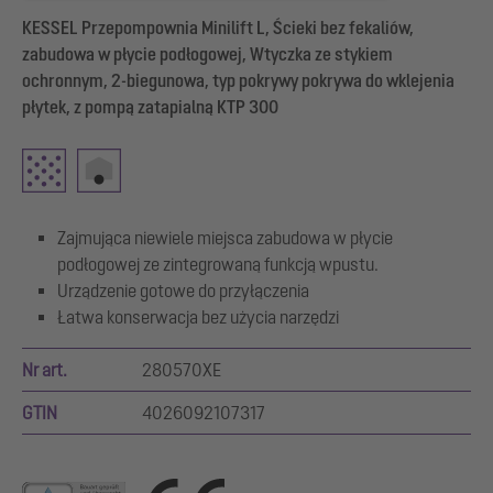
KESSEL Przepompownia Minilift L, Ścieki bez fekaliów,
zabudowa w płycie podłogowej, Wtyczka ze stykiem
ochronnym, 2-biegunowa, typ pokrywy pokrywa do wklejenia
płytek, z pompą zatapialną KTP 300
Zajmująca niewiele miejsca zabudowa w płycie
podłogowej ze zintegrowaną funkcją wpustu.
Urządzenie gotowe do przyłączenia
Łatwa konserwacja bez użycia narzędzi
Nr art.
280570XE
GTIN
4026092107317