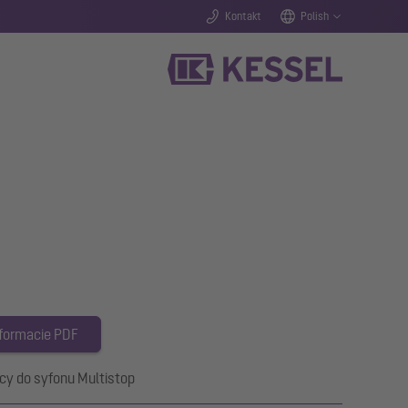
Kontakt
Polish
 formacie PDF
cy do syfonu Multistop