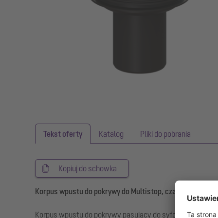
Tekst oferty
Katalog
Pliki do pobrania
Kopiuj do schowka
Korpus wpustu do pokrywy do Multistop, czarny
Korpus wpustu do pokrywy pasujący do syfonu Multistop