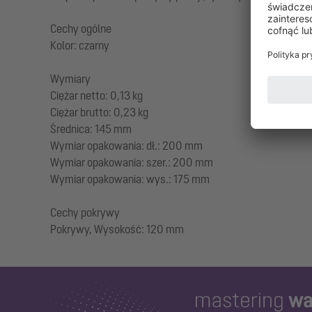
Cechy ogólne
Kolor: czarny
Wymiary
Ciężar netto: 0,13 kg
Ciężar brutto: 0,23 kg
Średnica: 145 mm
Wymiar opakowania: dł.: 200 mm
Wymiar opakowania: szer.: 200 mm
Wymiar opakowania: wys.: 175 mm
Cechy pokrywy