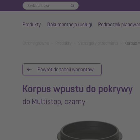
Produkty
Dokumentacja i usługi
Podręcznik planowa
Przejdź do głównej treści
You are here:
Strona główna
Produkty
Szczegóły przedmiotu
Korpus w
Powrót do tabeli wariantów
Korpus wpustu do pokrywy
do Multistop, czarny