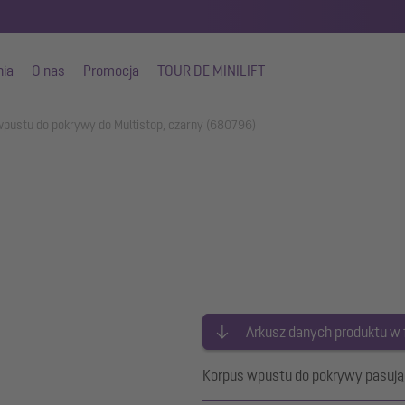
nia
O nas
Promocja
TOUR DE MINILIFT
pustu do pokrywy do Multistop, czarny (680796)
Arkusz danych produktu w
Korpus wpustu do pokrywy pasują