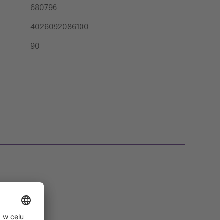
680796
4026092086100
90