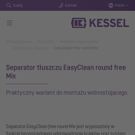
Szukaj
Kontakt
Polish
Przejdź do głównej treści
You are here:
Strona główna
Produkty
Technika separowania
Separatory tłuszczu
EasyClean free round Mix
Separator tłuszczu EasyClean round free
Mix
Praktyczny wariant do montażu wolnostojącego.
Separator
EasyClean free
round Mix
jest wyposażony w
funkcję bezpośredniego odprowadzania ścieków oraz system