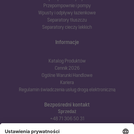
Przepompownie i pompy
Wpusty i odpływy łazienkowe
Separatory tłuszczu
Separatory cieczy lekkich
Informacje
Katalog Produktów
Cennik 2026
Ogólne Warunki Handlowe
Kariera
Regulamin świadczenia usług drogą elektroniczną
Bezpośredni kontakt
Sprzedaż
+48 71 306 50 31
Doradztwo techniczne