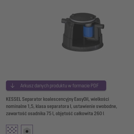
Arkusz danych produktu w formacie PDF
KESSEL Separator koalescencyjny EasyOil, wielkości
nominalne 1,5, klasa separatora I, ustawienie swobodne,
zawartość osadnika 75 l, objętość całkowita 260 l