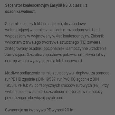
Separator koalescencyjny EasyOil NS 3, class I, z
osadnika,wolnost.
Separator cieczy lekkich nadaje się do zabudowy
wolnostojącej w pomieszczeniach mrozoodpornych i jest
wyposażony w wyjmowany wkład koalescencyjny. Zbiornik
wykonany z trwałego tworzywa sztucznego (PE) zawiera
zintegrowany osadnik (opcjonalnie) i samoczynne urządzenie
zamykające. Szczelna zapachowo pokrywa umożliwia łatwy
dostęp w celu wyczyszczenia lub konserwacji.
Możliwe podłączenie na miejscu odpływu i dopływu za pomocą
rur PE-HD zgodnie z DIN 19537, rur PVC-KG zgodnie z DIN
19534, PP lub AS do fabrycznych króćców rurowych (PE). Przy
wyborze odpowiednich uszczelnień i materiałów rur należy
przestrzegać obowiązujących norm.
Gwarancja na tworzywo PE wynosi 20 lat.