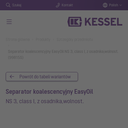
Szukaj
Kontakt
Polish
Przejdź do głównej treści
You are here:
Strona główna
Produkty
Szczegóły przedmiotu
Separator koalescencyjny EasyOil NS 3, class I, z osadnika,wolnost.
(99815S)
Powrót do tabeli wariantów
Separator koalescencyjny EasyOil
NS 3, class I, z osadnika,wolnost.