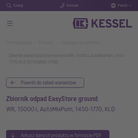
Szukaj
Kontakt
Polish
Przejdź do głównej treści
You are here:
Strona główna
Produkty
Szczegóły przedmiotu
Zbiornik odpad EasyStore ground WR, 15000 l, AutoMixPum, 1450-
1770, Kl.D (97150G6C-170D)
Powrót do tabeli wariantów
Zbiornik odpad EasyStore ground
WR, 15000 l, AutoMixPum, 1450-1770, Kl.D
Arkusz danych produktu w formacie PDF