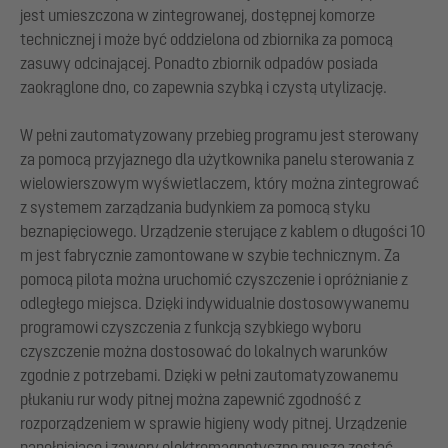
jest umieszczona w zintegrowanej, dostępnej komorze
technicznej i może być oddzielona od zbiornika za pomocą
zasuwy odcinającej. Ponadto zbiornik odpadów posiada
zaokrąglone dno, co zapewnia szybką i czystą utylizację.
W pełni zautomatyzowany przebieg programu jest sterowany
za pomocą przyjaznego dla użytkownika panelu sterowania z
wielowierszowym wyświetlaczem, który można zintegrować
z systemem zarządzania budynkiem za pomocą styku
beznapięciowego. Urządzenie sterujące z kablem o długości 10
m jest fabrycznie zamontowane w szybie technicznym. Za
pomocą pilota można uruchomić czyszczenie i opróżnianie z
odległego miejsca. Dzięki indywidualnie dostosowywanemu
programowi czyszczenia z funkcją szybkiego wyboru
czyszczenie można dostosować do lokalnych warunków
zgodnie z potrzebami. Dzięki w pełni zautomatyzowanemu
płukaniu rur wody pitnej można zapewnić zgodność z
rozporządzeniem w sprawie higieny wody pitnej. Urządzenie
napełniające i zawory elektromagnetyczne muszą zostać