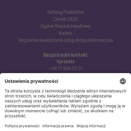
Katalog Produktów
Cennik 2026
Ogólne Warunki Handlowe
Kariera
Regulamin świadczenia usług drogą elektroniczną
Bezpośredni kontakt
Sprzedaż
+48 71 306 50 31
Doradztwo techniczne
+48 71 306 50 42
Serwis techniczny
+48 71 306 50 51