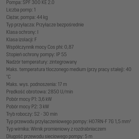
Pompa: SPF 300 KE 2.0
Liczba pomp: 1
Ciężar, pompa: 44 kg
Typ przyłącza: Przyłącze bezpośrednie
Klasa ochrony: I
Klasa izolacji: F
Współczynnik mocy Cos phi: 0,87
Stopień ochrony pompy: IP 55
Nadzór temperatury: zintegrowany
Maks. temperatura tłoczonego medium (przy pracy stałej): 40
°C
Maks. wys. podnoszenia: 17 m
Prędkość obrotowa: 2850 U/min
Pobór mocy P1: 3,6 kW
Pobór mocy P2: 3 kW
Tryb roboczy: S2 - 30 min
Typ przewodu przyłączeniowego pompy: H07RN-F 7G 1,5 mm²
Typ wirnika: Wirnik promieniowy z rozdrabniaczem
Długość przewodu sieciowego pompy: 5 m