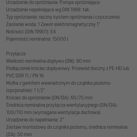
Urządzenie do opróżniania: Pompa opróżniająca
Urządzenie napełniające wg DIN 1988: tak
Typ opróżniania: ręczny system opróżniania i czyszczenia
Zasilanie wodą: 1 Zawór elektromagnetyczny 1"
Nośność (DIN 19901): E4
Pojemność nominalna: 15000 l
Przyłącza
Wielkość nominalna dopływu (DN): 90 mm
Podłączenie króciec dopływowy: Przewód tłoczny z PE-HD lub
PVC SDR 11 / PN 16
Mufka z gwintem wewnętrznym do czujnika poziomu
(opcjonalnie): 1 1/2"
Króciec do opróżnianie (DN/DA): 60/75 mm
Średnica nominalna przyłącza wentylacyjnego (DN/DA):
100/110 mm (wymagana wentylacja dachowa)
Urządzenie do napełniania: 2"
Zestaw montażowy do czujnika poziomu, średnica nominalna
(DA): 50 mm