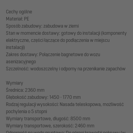
Cechy ogólne
Materiał: PE
Sposób zabudowy: zabudowa w ziemi
Stan w momencie dostawy: gotowy do instalacji (komponenty
elektryczne, części łączące do podłączenia w miejscu
instalacji)
Zakres dostawy: Połączenie bagnetowe do wozu
asenizacyjnego
Szczelność: wodoszczelny i odporny na przenikanie zapachów
Wymiary
Średnica: 2360 mm
Głębokość zabudowy: 1450 - 1770 mm
Rodzaj regulacji wysokości: Nasada teleskopowa, możliwość
pochylenia o 5 stopni
Wymiary transportowe, długość: 8500 mm
Wymiary transportowe, szerokość: 2460 mm
Odporność na wodę gruntową: Do górnej krawędzi pokrywy (w