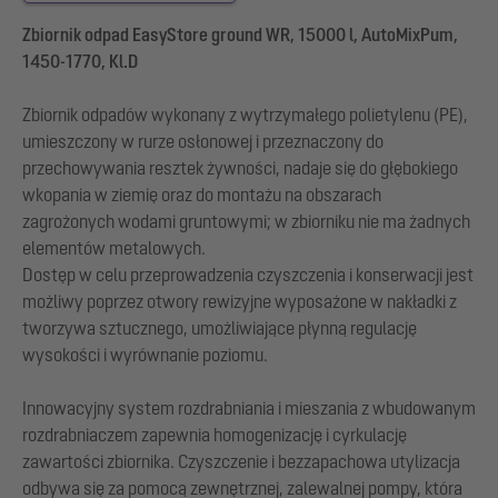
Zbiornik odpad EasyStore ground WR, 15000 l, AutoMixPum,
1450-1770, Kl.D
Zbiornik odpadów wykonany z wytrzymałego polietylenu (PE),
umieszczony w rurze osłonowej i przeznaczony do
przechowywania resztek żywności, nadaje się do głębokiego
wkopania w ziemię oraz do montażu na obszarach
zagrożonych wodami gruntowymi; w zbiorniku nie ma żadnych
elementów metalowych.
Dostęp w celu przeprowadzenia czyszczenia i konserwacji jest
możliwy poprzez otwory rewizyjne wyposażone w nakładki z
tworzywa sztucznego, umożliwiające płynną regulację
wysokości i wyrównanie poziomu.
Innowacyjny system rozdrabniania i mieszania z wbudowanym
rozdrabniaczem zapewnia homogenizację i cyrkulację
zawartości zbiornika. Czyszczenie i bezzapachowa utylizacja
odbywa się za pomocą zewnętrznej, zalewalnej pompy, która