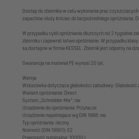
Dostęp do zbiornika w celu wykonania prac czyszczących
zapachów służy króciec do bezpośredniego opróżniania. D
W przypadku cykli opróżniania dłuższych niż 2 tygodnie 
zbiorniku i zapewnić łatwe opróżnianie. W przypadku klas
są dostępne w firmie KESSEL. Zbiornik jest odporny na d
Gwarancja na materiał PE wynosi 20 lat.
Wersja
Wskazówka dotycząca głębokości zabudowy: Głębokość
Wariant opróżniania: Direct
System „Schredder-Mix“: nie
Urządzenie do opróżniania: Przyłącze
Urządzenie napełniające wg DIN 1988: nie
Typ opróżniania: ręczny
Nośność (DIN 19901): E2
Pojemność nominalna: 10000 l