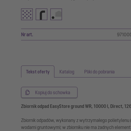
Nr art.
97100
Tekst oferty
Katalog
Pliki do pobrania
Kopiuj do schowka
Zbiornik odpad EasyStore ground WR, 10000 l, Direct, 12
Zbiornik odpadów, wykonany z wytrzymałego polietylenu (
wodami gruntowymi; w zbiorniku nie ma żadnych eleme