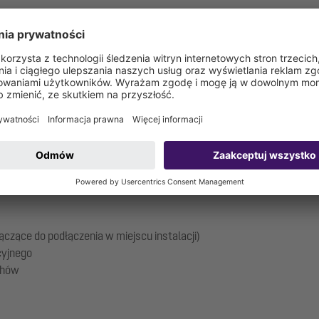
 lub PVC SDR 11 / PN 16
alnie): 1 1/2"
: 100/110 mm (wymagana wentylacja dachowa)
alna (DA): 50 mm
czące do podłączenia w miejscu instalacji)
cyjnego
chów