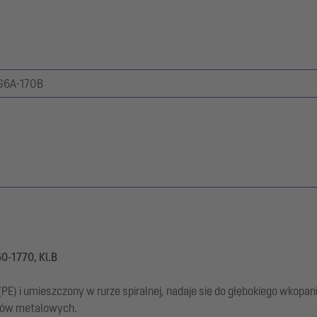
G6A-170B
60-1770, Kl.B
PE) i umieszczony w rurze spiralnej, nadaje się do głębokiego wkopa
ntów metalowych.