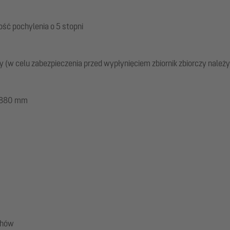
ść pochylenia o 5 stopni
 (w celu zabezpieczenia przed wypłynięciem zbiornik zbiorczy nale
 1880 mm
chów