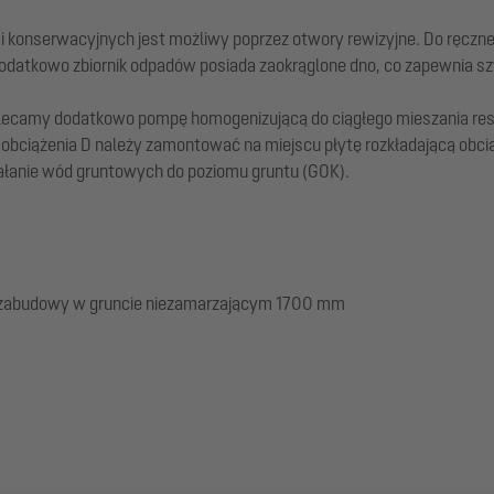
 i konserwacyjnych jest możliwy poprzez otwory rewizyjne. Do ręcz
odatkowo zbiornik odpadów posiada zaokrąglone dno, co zapewnia szyb
zalecamy dodatkowo pompę homogenizującą do ciągłego mieszania res
y obciążenia D należy zamontować na miejscu płytę rozkładającą obci
ziałanie wód gruntowych do poziomu gruntu (GOK).
 zabudowy w gruncie niezamarzającym 1700 mm