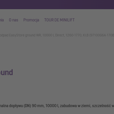
nia
O nas
Promocja
TOUR DE MINILIFT
 odpad EasyStore ground WR, 10000 l, Direct, 1260-1770, Kl.B (97100G6A-170B
ound
alna dopływu (DN) 90 mm, 10000 l, zabudowa w ziemi, szczelność w