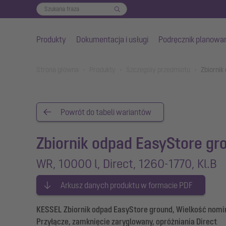
Produkty
Dokumentacja i usługi
Podręcznik planowa
Przejdź do głównej treści
You are here:
Strona główna
Produkty
Szczegóły przedmiotu
Zbiornik
Powrót do tabeli wariantów
Zbiornik odpad EasyStore gr
WR, 10000 l, Direct, 1260-1770, Kl.B
Arkusz danych produktu w formacie PDF
KESSEL Zbiornik odpad EasyStore ground, Wielkość nomin
Przyłącze, zamknięcie zaryglowany, opróżniania Direct