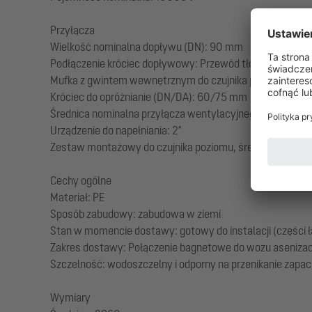
Przyłącza
Wielkość nominalna dopływu (DN): 90 mm
Podłączenie króciec dopływowy: Przewód tłoczny z PE-HD
Mufka z gwintem wewnętrznym do czujnika poziomu (opcjon
Króciec do opróżnianie (DN/DA): 60/75 mm
Średnica nominalna przyłącza wentylacyjnego (DN/DA)
Urządzenie do napełniania: 2"
Zestaw montażowy do czujnika poziomu, średnica nomin
Cechy ogólne
Materiał: PE
Sposób zabudowy: zabudowa w ziemi
Stan w momencie dostawy: gotowy do instalacji (części łą
Zakres dostawy: Połączenie bagnetowe do wozu aseniza
Szczelność: wodoszczelny i odporny na przenikanie zapa
Wymiary