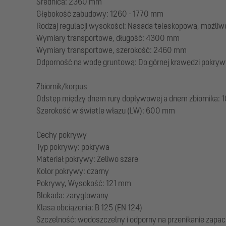
Średnica: 2360 mm
Głębokość zabudowy: 1260 - 1770 mm
Rodzaj regulacji wysokości: Nasada teleskopowa, możliwo
Wymiary transportowe, długość: 4300 mm
Wymiary transportowe, szerokość: 2460 mm
Odporność na wodę gruntową: Do górnej krawędzi pokrywy
Zbiornik/korpus
Odstęp między dnem rury dopływowej a dnem zbiornika:
Szerokość w świetle włazu (LW): 600 mm
Cechy pokrywy
Typ pokrywy: pokrywa
Materiał pokrywy: Żeliwo szare
Kolor pokrywy: czarny
Pokrywy, Wysokość: 121 mm
Blokada: zaryglowany
Klasa obciążenia: B 125 (EN 124)
Szczelność: wodoszczelny i odporny na przenikanie zapa