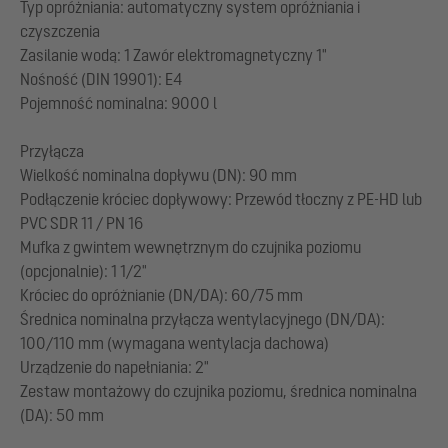
Typ opróżniania: automatyczny system opróżniania i
czyszczenia
Zasilanie wodą: 1 Zawór elektromagnetyczny 1"
Nośność (DIN 19901): E4
Pojemność nominalna: 9000 l
Przyłącza
Wielkość nominalna dopływu (DN): 90 mm
Podłączenie króciec dopływowy: Przewód tłoczny z PE-HD lub
PVC SDR 11 / PN 16
Mufka z gwintem wewnętrznym do czujnika poziomu
(opcjonalnie): 1 1/2"
Króciec do opróżnianie (DN/DA): 60/75 mm
Średnica nominalna przyłącza wentylacyjnego (DN/DA):
100/110 mm (wymagana wentylacja dachowa)
Urządzenie do napełniania: 2"
Zestaw montażowy do czujnika poziomu, średnica nominalna
(DA): 50 mm