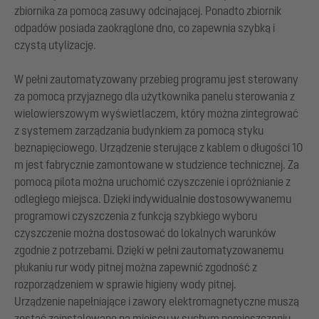
zbiornika za pomocą zasuwy odcinającej. Ponadto zbiornik
odpadów posiada zaokrąglone dno, co zapewnia szybką i
czystą utylizację.
W pełni zautomatyzowany przebieg programu jest sterowany
za pomocą przyjaznego dla użytkownika panelu sterowania z
wielowierszowym wyświetlaczem, który można zintegrować
z systemem zarządzania budynkiem za pomocą styku
beznapięciowego. Urządzenie sterujące z kablem o długości 10
m jest fabrycznie zamontowane w studzience technicznej. Za
pomocą pilota można uruchomić czyszczenie i opróżnianie z
odległego miejsca. Dzięki indywidualnie dostosowywanemu
programowi czyszczenia z funkcją szybkiego wyboru
czyszczenie można dostosować do lokalnych warunków
zgodnie z potrzebami. Dzięki w pełni zautomatyzowanemu
płukaniu rur wody pitnej można zapewnić zgodność z
rozporządzeniem w sprawie higieny wody pitnej.
Urządzenie napełniające i zawory elektromagnetyczne muszą
zostać zainstalowane na miejscu w suchym pomieszczeniu.