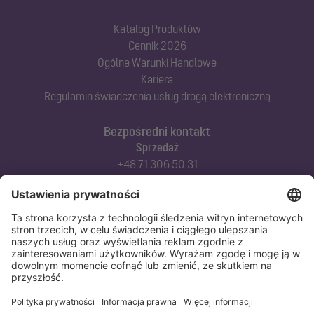
Katalog Produktów
Cennik 2026
Ogólne Warunki Handlowe
Kariera
Regulamin świadczenia usług drogą elektroniczną
Bezpośredni kontakt
Sprzedaż
+48 71 306 50 31
Doradztwo techniczne
+48 71 306 50 42
Serwis techniczny
+48 71 306 50 51