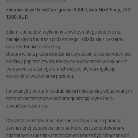
Zbiornik odpad EasyStore ground 9000 l, AutoMix&Pump, 730-
1200, Kl. D
Zbiornik odpadów, wykonany z wytrzymałego polietylenu,
nadaje się do montażu podziemnego i składa się z cysterny
oraz studzienki technicznej.
Dostęp w celu przeprowadzenia czyszczenia i konserwacji jest
możliwy poprzez otwory rewizyjne wyposażone w nakładki z
tworzywa sztucznego, umożliwiające płynną regulację
wysokości i wyrównanie poziomu.
Innowacyjny system rozdrabniania i mieszania z wbudowanym
rozdrabniaczem zapewnia homogenizację i cyrkulację
zawartości zbiornika.
Czyszczenie i bezwonna utylizacja odbywa się za pomocą
zewnętrznej, zalewalnej pompy, która jest zamontowana w
oddzielnym studzienku technicznym i może być odłączona od