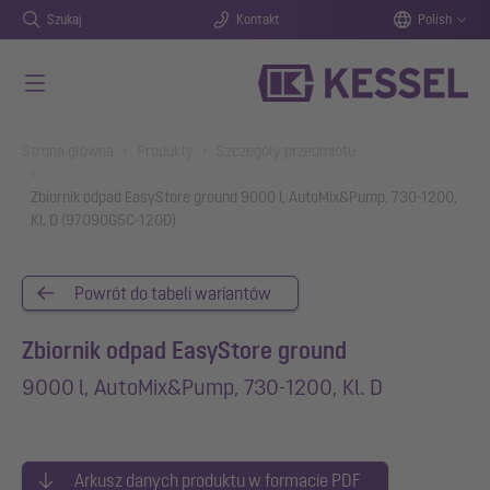
Szukaj
Kontakt
Polish
Przejdź do głównej treści
You are here:
Strona główna
Produkty
Szczegóły przedmiotu
Zbiornik odpad EasyStore ground 9000 l, AutoMix&Pump, 730-1200,
Kl. D (97090G5C-120D)
Powrót do tabeli wariantów
Zbiornik odpad EasyStore ground
9000 l, AutoMix&Pump, 730-1200, Kl. D
Arkusz danych produktu w formacie PDF