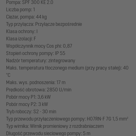
Pompa: SPF 300 KE 2.0
Liczba pomp: 1
Ciężar, pompa: 44 kg
Typ przyłącza: Przyłącze bezpośrednie
Klasa ochrony: I
Klasa izolacji: F
Współczynnik mocy Cos phi: 0,87
Stopień ochrony pompy: IP 55
Nadzór temperatury: zintegrowany
Maks. temperatura tłoczonego medium (przy pracy stałej): 40
°C
Maks. wys. podnoszenia: 17 m
Prędkość obrotowa: 2850 U/min
Pobór mocy P1: 3,6 kW
Pobór mocy P2: 3 kW
Tryb roboczy: S2 - 30 min
Typ przewodu przyłączeniowego pompy: H07RN-F 7G 1,5 mm²
Typ wirnika: Wirnik promieniowy z rozdrabniaczem
Długość przewodu sieciowego pompy: 5 m